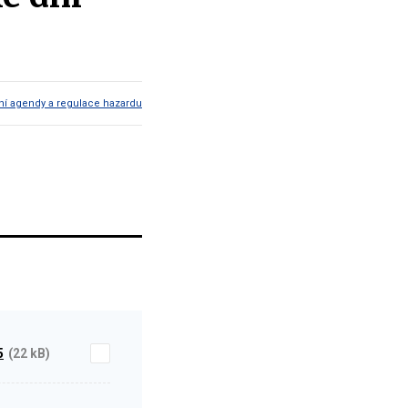
í agendy a regulace hazardu
5
(22 kB)