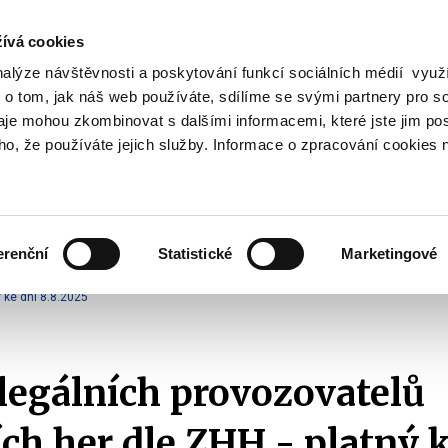
ívá cookies
nalýze návštěvnosti a poskytování funkcí sociálních médií vyu
Vyhledat
 o tom, jak náš web používáte, sdílíme se svými partnery pro so
daje mohou zkombinovat s dalšími informacemi, které jste jim pos
oho, že používáte jejich služby. Informace o zpracování cookies 
Finanční trh
Daně a účetnictví
Z
obrazit
Zobrazit
Zobrazit
ubmenu
submenu
submenu
ozpočtová
Finanční
Daně
olitika
trh
a
erenční
Statistické
Marketingové
účetnictví
ehledy a statistiky
Přehledy legálních provozovatelů (Whitelist)
2025
 ke dni 8.8.2025
egálních provozovatelů
ch her dle ZHH - platný k