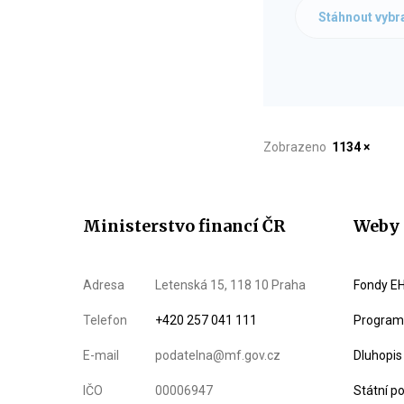
Stáhnout vybr
Zobrazeno
1134 ×
Ministerstvo financí ČR
Weby 
Adresa
Letenská 15, 118 10 Praha
Fondy EH
Telefon
+420 257 041 111
Program 
E-mail
podatelna@mf.gov.cz
Dluhopis
IČO
00006947
Státní p