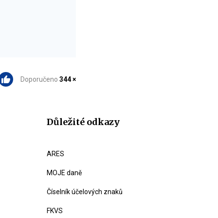
Doporučeno
344 ×
Důležité odkazy
ARES
MOJE daně
Číselník účelových znaků
FKVS