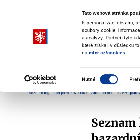
Tato webová stránka použ
K personalizaci obsahu, a
soubory cookie. Informace
Pohybujte
a analýzy. Partneři tyto ú
šipkami
které získali v důsledku t
na
mfcr.cz/cookies
.
nahoru
Ministerstvo
Rozpočtová politika
a
Zobrazit
Z
submenu
s
dolů
Ministerstvo
R
Výběr
p
Nutné
Pref
pro
souhlasu
Domů
Kontrola a regulace
Hazardní hry
Př
výběr
Seznam legálních provozovatelů hazardních her dle ZHH - platný
našeptaných
položek
Seznam l
hazardní