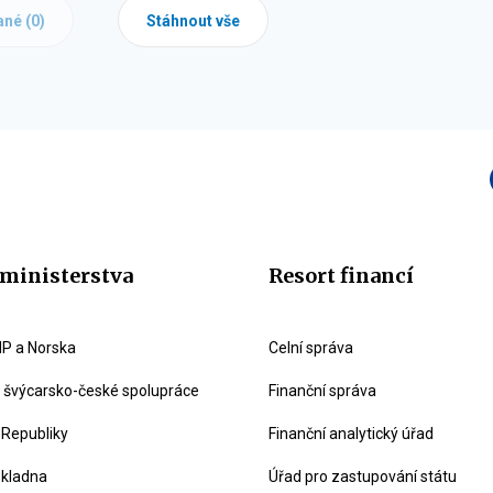
ané (
0
)
Stáhnout vše
ministerstva
Resort financí
P a Norska
Celní správa
švýcarsko-české spolupráce
Finanční správa
 Republiky
Finanční analytický úřad
okladna
Úřad pro zastupování státu