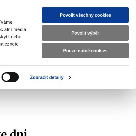
Povolit všechny cookies
žíváme
CZ
EN
ciální média
Základní
Povolit výběr
kytli nebo
informace
naleznete
o
Pouze nutné cookies
ahraničí a EU
Kontrola a regulace
Ministerstvu
Zobrazit
Zobrazit
submenu
submenu
financí
Zahraničí
Kontrola
a
a
v
Zobrazit detaily
EU
regulace
českém
znakovém
jazyce.
e dni