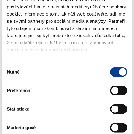
poskytování funkcí sociálních médií využíváme soubory
cookie. Informace o tom, jak náš web používáte, sdílíme
se svými partnery pro sociální média a analýzy. Partneři
tyto údaje mohou zkombinovat s dalšími informacemi,
které jste jim poskytli nebo které získali v důsledku toho,
Dokumenty ke stažení
že používáte jejich služby. Informace o zpracování
cookies naleznete na
mfcr.cz/cookies
.
Informativní přehled sázkových
Výběr
kanceláří - stav k 23.6.2017
Nutné
souhlasu
(360 kB)
Preferenční
Stáhnout vybrané (
0
)
Statistické
Stáhnout vše
Marketingové