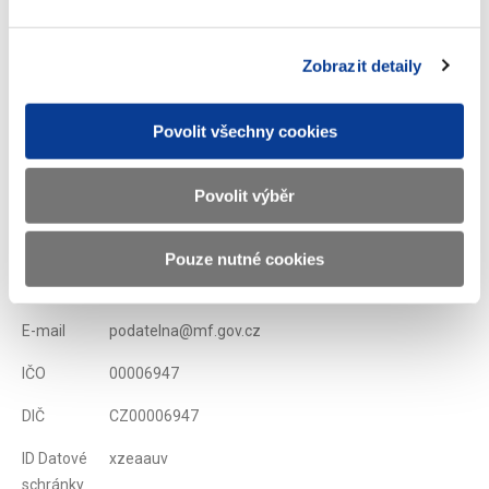
Zobrazit detaily
Zobrazeno
68 ×
Doporučeno
321 ×
Povolit všechny cookies
Ministerstvo financí ČR
Povolit výběr
Adresa
Letenská 15, 118 10 Praha
Pouze nutné cookies
Telefon
+420 257 041 111
E-mail
podatelna@mf.gov.cz
IČO
00006947
DIČ
CZ00006947
ID Datové
xzeaauv
schránky