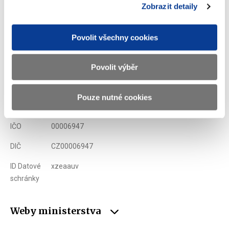
Zobrazit detaily
Ministerstvo financí ČR
Povolit všechny cookies
Adresa
Letenská 15, 118 10 Praha
Povolit výběr
Telefon
+420 257 041 111
Pouze nutné cookies
E-mail
podatelna@mf.gov.cz
IČO
00006947
DIČ
CZ00006947
ID Datové
xzeaauv
schránky
Weby ministerstva