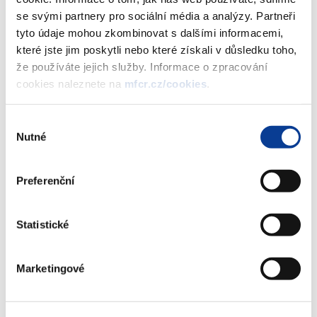
se svými partnery pro sociální média a analýzy. Partneři
Dokumenty ke stažení
tyto údaje mohou zkombinovat s dalšími informacemi,
které jste jim poskytli nebo které získali v důsledku toho,
že používáte jejich služby. Informace o zpracování
Informativní přehled sázkových
cookies naleznete na
mfcr.cz/cookies
.
kanceláří - stav k 22.9.2017
(357 kB)
Výběr
Nutné
souhlasu
Stáhnout vybrané (
0
)
Preferenční
Stáhnout vše
Statistické
Marketingové
Zobrazeno
132 ×
Doporučeno
320 ×