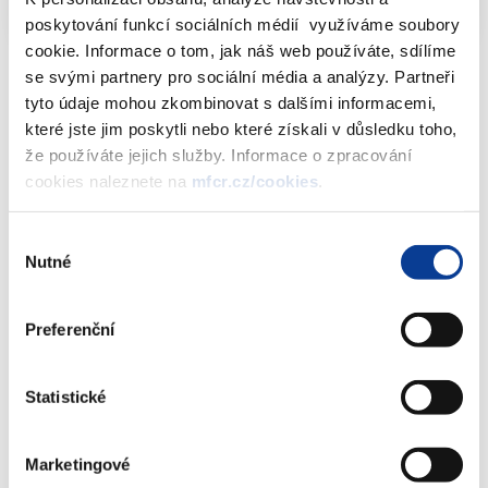
poskytování funkcí sociálních médií využíváme soubory
cookie. Informace o tom, jak náš web používáte, sdílíme
se svými partnery pro sociální média a analýzy. Partneři
tyto údaje mohou zkombinovat s dalšími informacemi,
které jste jim poskytli nebo které získali v důsledku toho,
Dokumenty ke stažení
že používáte jejich služby. Informace o zpracování
cookies naleznete na
mfcr.cz/cookies
.
Informativní přehled sázkových
Výběr
kanceláří - stav k 15.12.2017
Nutné
souhlasu
(290 kB)
Preferenční
Stáhnout vybrané (
0
)
Statistické
Stáhnout vše
Marketingové