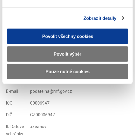
Zobrazit detaily
Zobrazeno
99 ×
Doporučeno
326 ×
Povolit všechny cookies
Ministerstvo financí ČR
Povolit výběr
Adresa
Letenská 15, 118 10 Praha
Pouze nutné cookies
Telefon
+420 257 041 111
E-mail
podatelna@mf.gov.cz
IČO
00006947
DIČ
CZ00006947
ID Datové
xzeaauv
schránky