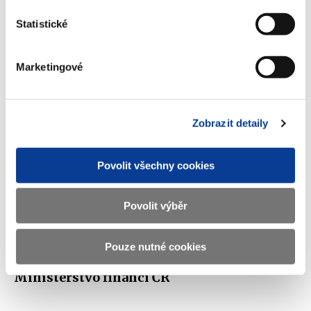
kanceláří dle ZHH - stav k 8.2.2019
Statistické
(69 kB)
Marketingové
Stáhnout vybrané (
0
)
Zobrazit detaily
Stáhnout vše
Povolit všechny cookies
Povolit výběr
Zobrazeno
82 ×
Doporučeno
316 ×
Pouze nutné cookies
Ministerstvo financí ČR