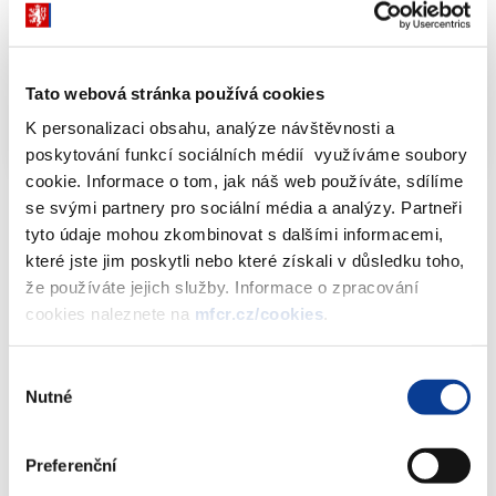
Informativní přehled sázkových kanceláří
dle ZoL - stav k 8.2.2019
XLSX (26kB)
Informativní přehled sázkových kanceláří
Tato webová stránka používá cookies
dle ZHH - stav k 8.2.2019
XLSX (68kB)
K personalizaci obsahu, analýze návštěvnosti a
poskytování funkcí sociálních médií využíváme soubory
cookie. Informace o tom, jak náš web používáte, sdílíme
se svými partnery pro sociální média a analýzy. Partneři
tyto údaje mohou zkombinovat s dalšími informacemi,
které jste jim poskytli nebo které získali v důsledku toho,
Dokumenty ke stažení
že používáte jejich služby. Informace o zpracování
cookies naleznete na
mfcr.cz/cookies
.
Informativní přehled sázkových
Výběr
kanceláří dle ZoL - stav k 8.2.2019
Nutné
souhlasu
(26 kB)
Preferenční
Informativní přehled sázkových