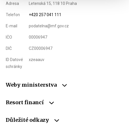
Adresa
Letenská 15, 118 10 Praha
Telefon
+420 257 041 111
E-mail
podatelna@mf.gov.cz
IČO
00006947
DIČ
CZ00006947
ID Datové
xzeaauv
schránky
Weby ministerstva
Resort financí
Důležité odkazy