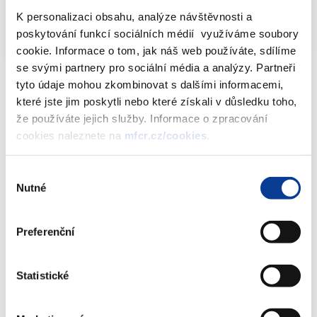
Informativní přehled sázkových kanceláří
K personalizaci obsahu, analýze návštěvnosti a
dle ZHH - stav k 10.5.2019
XLSX (78kB)
poskytování funkcí sociálních médií využíváme soubory
cookie. Informace o tom, jak náš web používáte, sdílíme
se svými partnery pro sociální média a analýzy. Partneři
tyto údaje mohou zkombinovat s dalšími informacemi,
které jste jim poskytli nebo které získali v důsledku toho,
že používáte jejich služby. Informace o zpracování
Dokumenty ke stažení
cookies naleznete na
mfcr.cz/cookies
.
Výběr
Informativní přehled sázkových
Nutné
souhlasu
kanceláří dle ZHH - stav k 10.5.2019
(79 kB)
Preferenční
Stáhnout vybrané (
0
)
Statistické