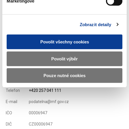
Stáhnout vše
Marketingové
Zobrazit detaily
Zobrazeno
108 ×
Doporučeno
313 ×
Povolit všechny cookies
Povolit výběr
Ministerstvo financí ČR
Pouze nutné cookies
Adresa
Letenská 15, 118 10 Praha
Telefon
+420 257 041 111
E-mail
podatelna@mf.gov.cz
IČO
00006947
DIČ
CZ00006947