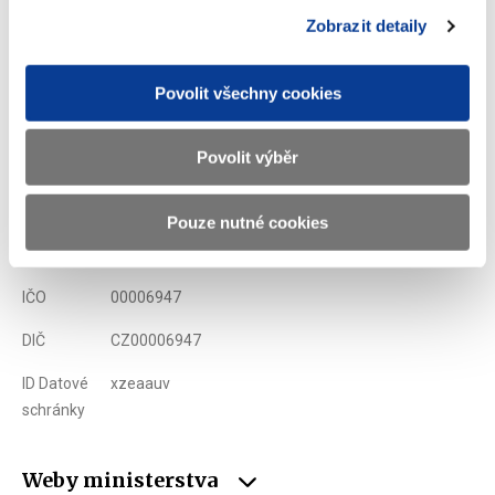
Zobrazeno
97 ×
Doporučeno
333 ×
Zobrazit detaily
Povolit všechny cookies
Ministerstvo financí ČR
Povolit výběr
Adresa
Letenská 15, 118 10 Praha
Telefon
+420 257 041 111
Pouze nutné cookies
E-mail
podatelna@mf.gov.cz
IČO
00006947
DIČ
CZ00006947
ID Datové
xzeaauv
schránky
Weby ministerstva