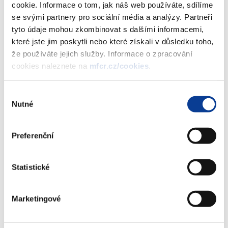
cookie. Informace o tom, jak náš web používáte, sdílíme
se svými partnery pro sociální média a analýzy. Partneři
Dokumenty ke stažení
tyto údaje mohou zkombinovat s dalšími informacemi,
které jste jim poskytli nebo které získali v důsledku toho,
že používáte jejich služby. Informace o zpracování
cookies naleznete na
mfcr.cz/cookies
.
Informativní přehled sázkových
kanceláří dle ZHH - stav k 7.2.2020
(82 kB)
Výběr
Nutné
souhlasu
Stáhnout vybrané (
0
)
Preferenční
Statistické
Stáhnout vše
Marketingové