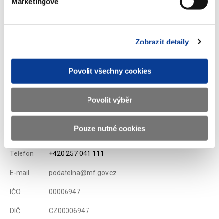
Stáhnout vše
Marketingové
Zobrazit detaily
Zobrazeno
103 ×
Doporučeno
348 ×
Povolit všechny cookies
Povolit výběr
Ministerstvo financí ČR
Pouze nutné cookies
Adresa
Letenská 15, 118 10 Praha
Telefon
+420 257 041 111
E-mail
podatelna@mf.gov.cz
IČO
00006947
DIČ
CZ00006947