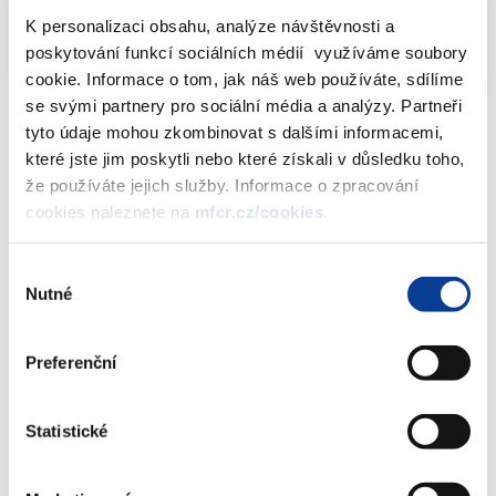
Informativní přehled sázkových kanceláří
K personalizaci obsahu, analýze návštěvnosti a
dle ZHH - stav k 23.10.2020
XLSX (81kB)
poskytování funkcí sociálních médií využíváme soubory
cookie. Informace o tom, jak náš web používáte, sdílíme
se svými partnery pro sociální média a analýzy. Partneři
tyto údaje mohou zkombinovat s dalšími informacemi,
které jste jim poskytli nebo které získali v důsledku toho,
že používáte jejich služby. Informace o zpracování
Dokumenty ke stažení
cookies naleznete na
mfcr.cz/cookies
.
Výběr
Informativní přehled sázkových
Nutné
souhlasu
kanceláří dle ZHH - stav k 23.10.2020
(81 kB)
Preferenční
Stáhnout vybrané (
0
)
Statistické