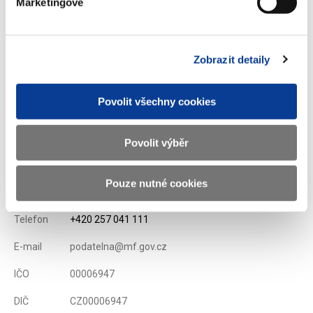
Stáhnout vše
Marketingové
Zobrazit detaily
Zobrazeno
132 ×
Doporučeno
335 ×
Povolit všechny cookies
Povolit výběr
Ministerstvo financí ČR
Pouze nutné cookies
Adresa
Letenská 15, 118 10 Praha
Telefon
+420 257 041 111
E-mail
podatelna@mf.gov.cz
IČO
00006947
DIČ
CZ00006947