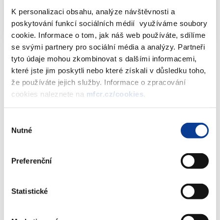
Informativní přehled sázkových kanceláří
K personalizaci obsahu, analýze návštěvnosti a
dle ZHH - stav k 14.1.2022
XLSX (87kB)
poskytování funkcí sociálních médií využíváme soubory
cookie. Informace o tom, jak náš web používáte, sdílíme
se svými partnery pro sociální média a analýzy. Partneři
tyto údaje mohou zkombinovat s dalšími informacemi,
které jste jim poskytli nebo které získali v důsledku toho,
že používáte jejich služby. Informace o zpracování
Dokumenty ke stažení
cookies naleznete na
mfcr.cz/cookies
.
Výběr
Informativní přehled sázkových
Nutné
souhlasu
kanceláří dle ZHH - stav k 14.1.2022
(88 kB)
Preferenční
Stáhnout vybrané (
0
)
Statistické