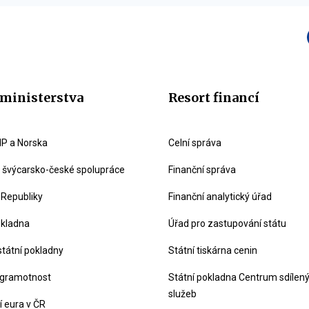
ministerstva
Resort financí
P a Norska
Celní správa
švýcarsko-české spolupráce
Finanční správa
 Republiky
Finanční analytický úřad
okladna
Úřad pro zastupování státu
státní pokladny
Státní tiskárna cenin
 gramotnost
Státní pokladna Centrum sdílen
služeb
 eura v ČR