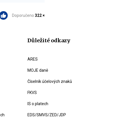
Doporučeno
322 ×
Důležité odkazy
ARES
MOJE daně
Číselník účelových znaků
FKVS
IS o platech
ých
EDS/SMVS/ZED/JDP