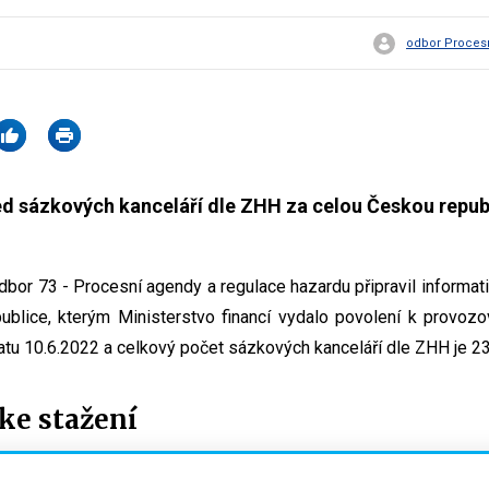
odbor Procesn
ed sázkových kanceláří dle ZHH za celou Českou repub
odbor 73 - Procesní agendy a regulace hazardu připravil informa
ublice, kterým Ministerstvo financí vydalo povolení k provoz
datu 10.6.2022 a celkový počet sázkových kanceláří dle ZHH je 2
e stažení