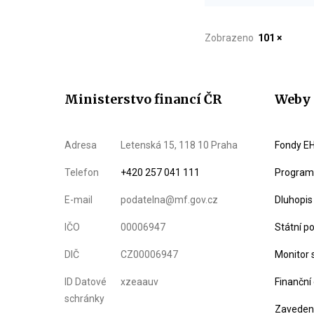
Zobrazeno
101 ×
Ministerstvo financí ČR
Weby 
Adresa
Letenská 15, 118 10 Praha
Fondy EH
Telefon
+420 257 041 111
Program 
E-mail
podatelna@mf.gov.cz
Dluhopis
IČO
00006947
Státní p
DIČ
CZ00006947
Monitor 
ID Datové
xzeaauv
Finanční
schránky
Zavedení