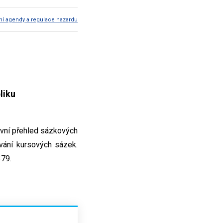
í agendy a regulace hazardu
liku
tivní přehled sázkových
ování kursových sázek.
379.