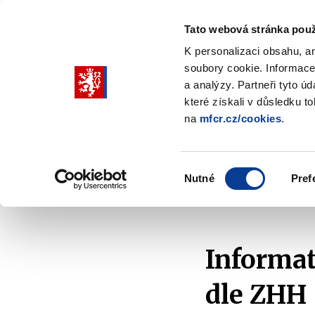
Tato webová stránka použ
K personalizaci obsahu, a
soubory cookie. Informace
Pohybujte
a analýzy. Partneři tyto ú
šipkami
které získali v důsledku t
na
mfcr.cz/cookies
.
nahoru
Ministerstvo
Rozpočtová politika
a
Zobrazit
Z
submenu
s
dolů
Ministerstvo
R
Výběr
p
Nutné
Pref
pro
souhlasu
Domů
Kontrola a regulace
Hazardní hry
Př
výběr
našeptaných
položek
Informat
dle ZHH 