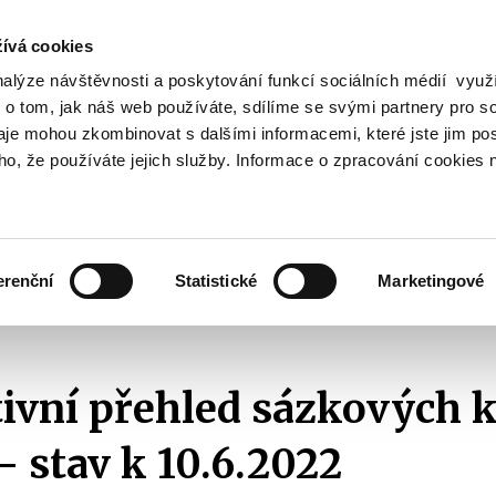
ívá cookies
nalýze návštěvnosti a poskytování funkcí sociálních médií vyu
Vyhledat
 o tom, jak náš web používáte, sdílíme se svými partnery pro so
daje mohou zkombinovat s dalšími informacemi, které jste jim pos
oho, že používáte jejich služby. Informace o zpracování cookies 
Finanční trh
Daně a účetnictví
Z
obrazit
Zobrazit
Zobrazit
ubmenu
submenu
submenu
ozpočtová
Finanční
Daně
olitika
trh
a
erenční
Statistické
Marketingové
účetnictví
ehledy a statistiky
Přehledy sázkových kanceláří
2022
Informativn
ivní přehled sázkových k
- stav k 10.6.2022