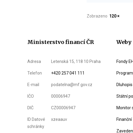
Zobrazeno
120 ×
Ministerstvo financí ČR
Weby 
Adresa
Letenská 15, 118 10 Praha
Fondy EH
Telefon
+420 257 041 111
Program 
E-mail
podatelna@mf.gov.cz
Dluhopis
IČO
00006947
Státní p
DIČ
CZ00006947
Monitor 
ID Datové
xzeaauv
Finanční
schránky
Zavedení