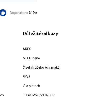
Doporučeno
319 ×
Důležité odkazy
ARES
MOJE daně
Číselník účelových znaků
FKVS
IS o platech
ých
EDS/SMVS/ZED/JDP