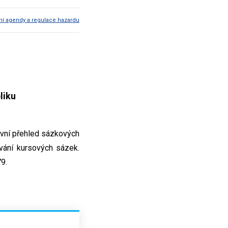
í agendy a regulace hazardu
liku
tivní přehled sázkových
ování kursových sázek.
9.