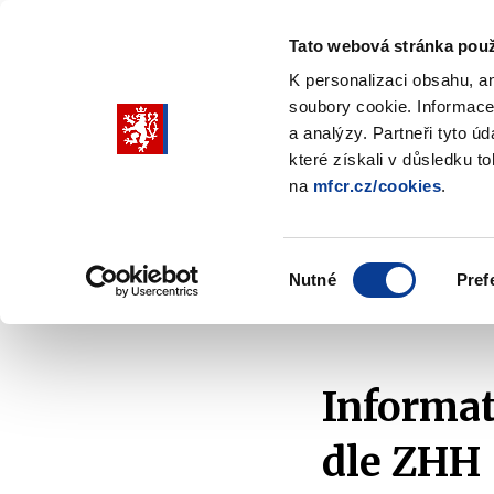
Tato webová stránka použ
K personalizaci obsahu, a
soubory cookie. Informace
Pohybujte
a analýzy. Partneři tyto ú
šipkami
které získali v důsledku t
na
mfcr.cz/cookies
.
nahoru
Ministerstvo
Rozpočtová politika
a
Zobrazit
Z
submenu
s
dolů
Ministerstvo
R
Výběr
p
Nutné
Pref
pro
souhlasu
Domů
Kontrola a regulace
Hazardní hry
Př
výběr
našeptaných
položek
Informat
dle ZHH 