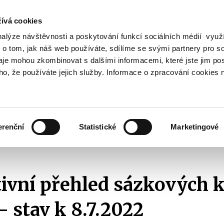
ívá cookies
nalýze návštěvnosti a poskytování funkcí sociálních médií vyu
Vyhledat
 o tom, jak náš web používáte, sdílíme se svými partnery pro so
daje mohou zkombinovat s dalšími informacemi, které jste jim pos
oho, že používáte jejich služby. Informace o zpracování cookies 
Finanční trh
Daně a účetnictví
Z
obrazit
Zobrazit
Zobrazit
ubmenu
submenu
submenu
ozpočtová
Finanční
Daně
olitika
trh
a
erenční
Statistické
Marketingové
účetnictví
ehledy a statistiky
Přehledy sázkových kanceláří
2022
Informativn
ivní přehled sázkových k
- stav k 8.7.2022