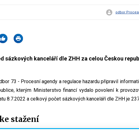
odbor Procesn
ed sázkových kanceláří dle ZHH za celou Českou repub
odbor 73 - Procesní agendy a regulace hazardu připravil informa
ublice, kterým Ministerstvo financí vydalo povolení k provoz
datu 8.7.2022 a celkový počet sázkových kanceláří dle ZHH je 237
e stažení