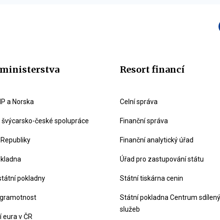
ministerstva
Resort financí
P a Norska
Celní správa
švýcarsko-české spolupráce
Finanční správa
 Republiky
Finanční analytický úřad
okladna
Úřad pro zastupování státu
státní pokladny
Státní tiskárna cenin
 gramotnost
Státní pokladna Centrum sdílen
služeb
 eura v ČR