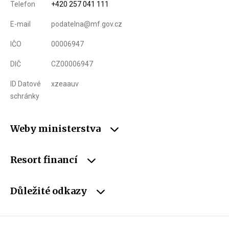
Telefon
+420 257 041 111
E-mail
podatelna@mf.gov.cz
IČO
00006947
DIČ
CZ00006947
ID Datové
xzeaauv
schránky
Weby ministerstva
Resort financí
Důležité odkazy