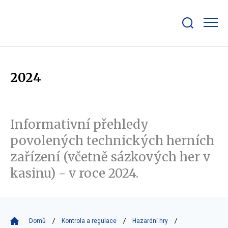
Zobrazit/skrýt
search
bar
2024
Informativní přehledy
povolených technických herních
zařízení (včetně sázkových her v
kasinu) - v roce 2024.
Domů
Kontrola a regulace
Hazardní hry