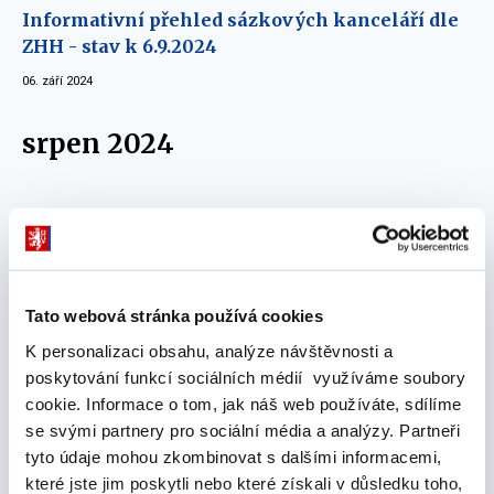
Informativní přehled sázkových kanceláří dle
ZHH - stav k 6.9.2024
06. září 2024
srpen 2024
Informativní přehled sázkových kanceláří dle
ZHH - stav k 20.8.2024
20. srpna 2024
Tato webová stránka používá cookies
Informativní přehled sázkových kanceláří dle
K personalizaci obsahu, analýze návštěvnosti a
ZHH - stav k 2.8.2024
poskytování funkcí sociálních médií využíváme soubory
02. srpna 2024
cookie. Informace o tom, jak náš web používáte, sdílíme
se svými partnery pro sociální média a analýzy. Partneři
červenec 2024
tyto údaje mohou zkombinovat s dalšími informacemi,
které jste jim poskytli nebo které získali v důsledku toho,