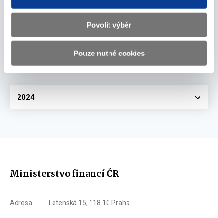
Povolit výběr
Informativní přehled sázkových kanceláří dle
ZHH - stav k 18.3.2024
Pouze nutné cookies
18. března 2024
Vyberte
2024
Ministerstvo financí ČR
Adresa
Letenská 15, 118 10 Praha