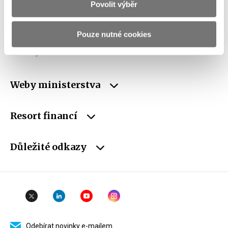
IČO
00006947
Povolit výběr
DIČ
CZ00006947
Pouze nutné cookies
ID Datové
xzeaauv
schránky
Weby ministerstva
Resort financí
Důležité odkazy
Odebírat novinky e-mailem