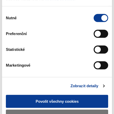
a netechnická zařízení, dosahuje 59486 kusů.
Výběr
Dokument ke stažení:
Nutné
souhlasu
https://data.mfcr.cz/katalog/sites/default/files/Loterie-
Prehled-THZ-CR-2017-04-21_4.xlsx
Preferenční
Zobrazeno
72 ×
Doporučeno
370 ×
Statistické
Marketingové
Ministerstvo financí ČR
Adresa
Letenská 15, 118 10 Praha
Zobrazit detaily
Telefon
+420 257 041 111
Povolit všechny cookies
E-mail
podatelna@mf.gov.cz