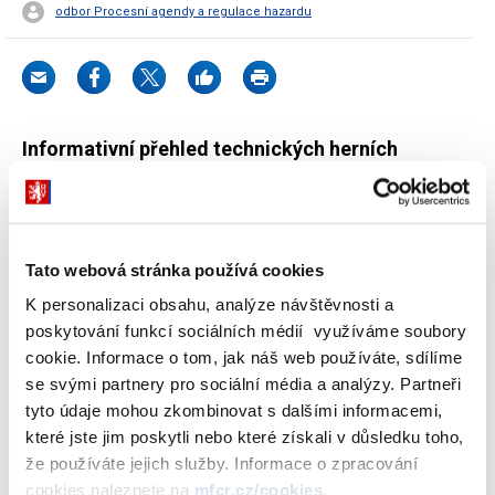
odbor Procesní agendy a regulace hazardu
Informativní přehled technických herních
zařízení včetně sázkových her v kasinu za celou
Českou republiku
Tato webová stránka používá cookies
Ministerstvo financí, odbor 34 - Státní dozor nad hazardními
K personalizaci obsahu, analýze návštěvnosti a
hrami připravil aktualizovaný informativní přehled technických
poskytování funkcí sociálních médií využíváme soubory
herních zařízení v České republice, kterým Ministerstvo financí
cookie. Informace o tom, jak náš web používáte, sdílíme
vydalo povolení.
se svými partnery pro sociální média a analýzy. Partneři
tyto údaje mohou zkombinovat s dalšími informacemi,
Přehled je aktuální k datu 21.4.2017 a celkový počet technických
které jste jim poskytli nebo které získali v důsledku toho,
herních zařízení (EMR, IVT, LLS, VHP v kasinech atd.), včetně
že používáte jejich služby. Informace o zpracování
sázkových her v kasinu evidovaných bez rozdělení na technická
cookies naleznete na
mfcr.cz/cookies
.