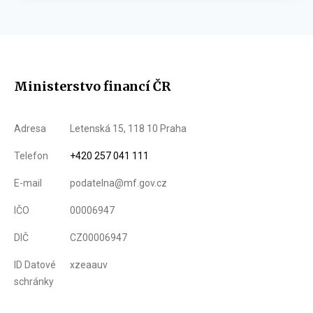
Ministerstvo financí ČR
Adresa
Letenská 15, 118 10 Praha
Telefon
+420 257 041 111
E-mail
podatelna@mf.gov.cz
IČO
00006947
DIČ
CZ00006947
ID Datové
xzeaauv
schránky