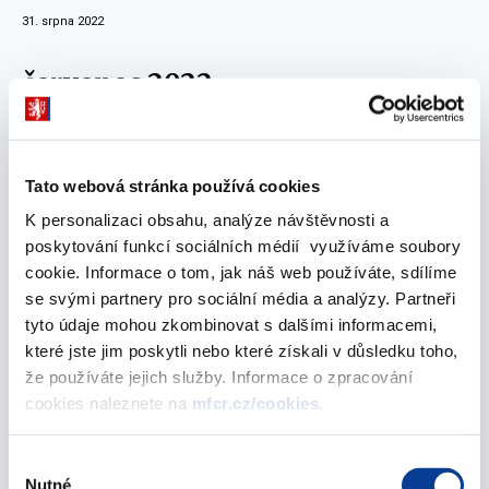
31. srpna 2022
červenec 2022
Informativní přehled povolených zařízení -
Tato webová stránka používá cookies
stav k 29. 7. 2022
K personalizaci obsahu, analýze návštěvnosti a
29. července 2022
poskytování funkcí sociálních médií využíváme soubory
cookie. Informace o tom, jak náš web používáte, sdílíme
Informativní přehled povolených zařízení -
se svými partnery pro sociální média a analýzy. Partneři
stav k 30.06.2022
tyto údaje mohou zkombinovat s dalšími informacemi,
19. července 2022
které jste jim poskytli nebo které získali v důsledku toho,
že používáte jejich služby. Informace o zpracování
květen 2022
cookies naleznete na
mfcr.cz/cookies
.
Výběr
Informativní přehled povolených zařízení -
Nutné
souhlasu