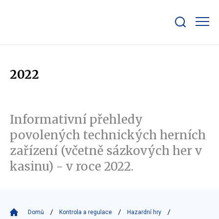
Zobrazit/skrýt
search
bar
2022
Informativní přehledy
povolených technických herních
zařízení (včetně sázkových her v
kasinu) - v roce 2022.
Domů
Kontrola a regulace
Hazardní hry