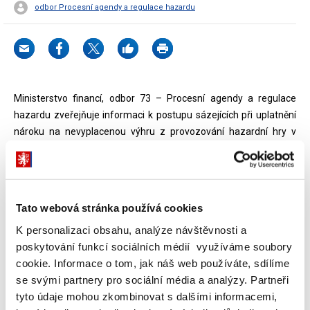
odbor Procesní agendy a regulace hazardu
Ministerstvo financí, odbor 73 – Procesní agendy a regulace
hazardu zveřejňuje informaci k postupu sázejících při uplatnění
nároku na nevyplacenou výhru z provozování hazardní hry v
kasinu, která nebyla sázejícímu vyplacena obchodní společností
PALATINO a.s. IČO: 05457203, se sídlem Dolní Dvořiště 263, 382
72 Dolní Dvořiště.
Tato webová stránka používá cookies
K personalizaci obsahu, analýze návštěvnosti a
Dokumenty ke stažení
poskytování funkcí sociálních médií využíváme soubory
cookie. Informace o tom, jak náš web používáte, sdílíme
se svými partnery pro sociální média a analýzy. Partneři
Informace o možnosti přihlásit
tyto údaje mohou zkombinovat s dalšími informacemi,