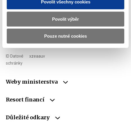
Povolit všechny cookies
Telefon
+420 257 041 111
Povolit výběr
E-mail
podatelna@mf.gov.cz
IČO
00006947
Pouze nutné cookies
DIČ
CZ00006947
ID Datové
xzeaauv
schránky
Weby ministerstva
Resort financí
Důležité odkazy