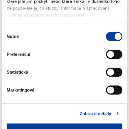
nevyplacenou výhru – PALATINO a.s.
které jste jim poskytli nebo které získali v důsledku toho,
(337 kB)
že používáte jejich služby. Informace o zpracování
cookies naleznete na
mfcr.cz/cookies
.
Stáhnout vybrané (
0
)
Výběr
Nutné
souhlasu
Stáhnout vše
Preferenční
Statistické
Zobrazeno
113 ×
Doporučeno
320 ×
Marketingové
Ministerstvo financí ČR
Zobrazit detaily
Adresa
Letenská 15, 118 10 Praha