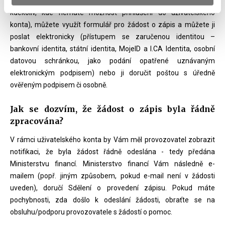
Pokud se pro zápis do Rejstříku rozhodnete doma (nebo
kdekoliv, kde nemáte možnost přihlášení do uživatelského
konta), můžete využít formulář pro žádost o zápis a můžete ji
poslat elektronicky (přístupem se zaručenou identitou –
bankovní identita, státní identita, MojeID a I.CA Identita, osobní
datovou schránkou, jako podání opatřené uznávaným
elektronickým podpisem) nebo ji doručit poštou s úředně
ověřeným podpisem či osobně.
Jak se dozvím, že žádost o zápis byla řádně
zpracována?
V rámci uživatelského konta by Vám měl provozovatel zobrazit
notifikaci, že byla žádost řádně odeslána - tedy předána
Ministerstvu financí. Ministerstvo financí Vám následně e-
mailem (popř. jiným způsobem, pokud e-mail není v žádosti
uveden), doručí Sdělení o provedení zápisu. Pokud máte
pochybnosti, zda došlo k odeslání žádosti, obraťte se na
obsluhu/podporu provozovatele s žádostí o pomoc.