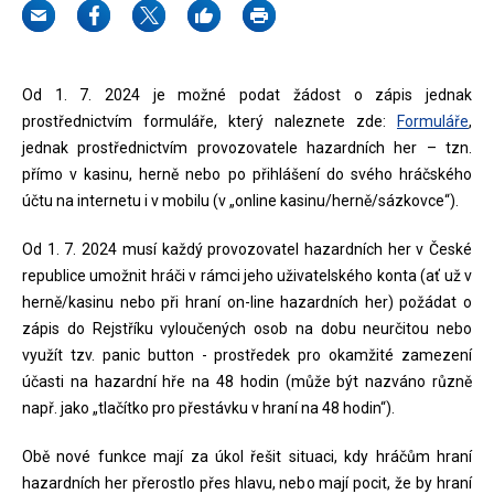
Od 1. 7. 2024 je možné podat žádost o zápis jednak
prostřednictvím formuláře, který naleznete zde:
Formuláře
,
jednak prostřednictvím provozovatele hazardních her – tzn.
přímo v kasinu, herně nebo po přihlášení do svého hráčského
účtu na internetu i v mobilu (v „online kasinu/herně/sázkovce“).
Od 1. 7. 2024 musí každý provozovatel hazardních her v České
republice umožnit hráči v rámci jeho uživatelského konta (ať už v
herně/kasinu nebo při hraní on-line hazardních her) požádat o
zápis do Rejstříku vyloučených osob na dobu neurčitou nebo
využít tzv. panic button - prostředek pro okamžité zamezení
účasti na hazardní hře na 48 hodin (může být nazváno různě
např. jako „tlačítko pro přestávku v hraní na 48 hodin“).
Obě nové funkce mají za úkol řešit situaci, kdy hráčům hraní
hazardních her přerostlo přes hlavu, nebo mají pocit, že by hraní