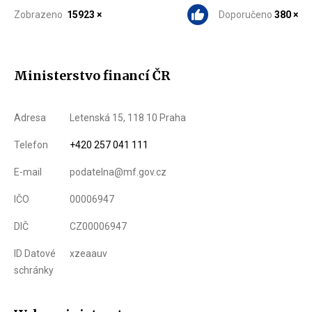
Zobrazeno
15923 ×
Doporučeno
380 ×
Ministerstvo financí ČR
Adresa
Letenská 15, 118 10 Praha
Telefon
+420 257 041 111
E-mail
podatelna@mf.gov.cz
IČO
00006947
DIČ
CZ00006947
ID Datové
xzeaauv
schránky