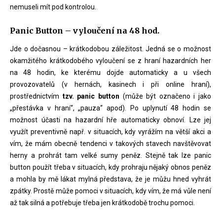
nemuseli mít pod kontrolou.
Panic Button – vyloučení na 48 hod.
Jde o dočasnou – krátkodobou záležitost. Jedná se o možnost
okamžitého krátkodobého vyloučení se z hraní hazardních her
na 48 hodin, ke kterému dojde automaticky a u všech
provozovatelů (v hernách, kasinech i při online hraní),
prostřednictvím
tzv. panic button
(může být označeno i jako
„přestávka v hraní“, „pauza“ apod). Po uplynutí 48 hodin se
možnost účasti na hazardní hře automaticky obnoví. Lze jej
využít preventivně např. v situacích, kdy vyrážím na větší akci a
vím, že mám obecně tendenci v takových stavech navštěvovat
herny a prohrát tam velké sumy peněz. Stejně tak lze panic
button použít třeba v situacích, kdy prohraju nějaký obnos peněz
a mohla by mě lákat mylná představa, že je můžu hned vyhrát
zpátky. Prostě může pomoci v situacích, kdy vím, že má vůle není
až tak silná a potřebuje třeba jen krátkodobě trochu pomoci.