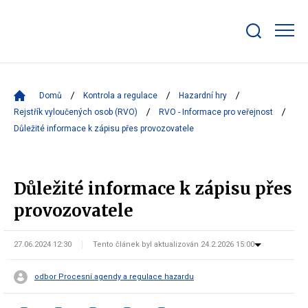
Zobrazit/skrýt
search
bar
Domů
Kontrola a regulace
Hazardní hry
Rejstřík vyloučených osob (RVO)
RVO - Informace pro veřejnost
Důležité informace k zápisu přes provozovatele
Důležité informace k zápisu přes
provozovatele
27.06.2024 12:30
Tento článek byl aktualizován 24.2.2026 15:00
odbor Procesní agendy a regulace hazardu