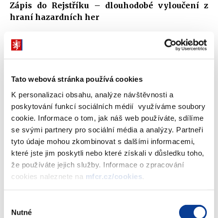
Zápis do Rejstříku – dlouhodobé vyloučení z
hraní hazardních her
Pokud se hráč chce vyhnout hraní hazardních her dlouhodobě,
např. ví, že už jej nemá pod kontrolou, může přímo v
herně/kasinu/ nebo i online sázkové kanceláři přímo ze svého
uživatelského konta požádat o
zápis do Rejstříku vyloučených
Tato webová stránka používá cookies
osob
.
K personalizaci obsahu, analýze návštěvnosti a
Žádost o zápis do Rejstříku lze podat pouze po přihlášení k
poskytování funkcí sociálních médií využíváme soubory
uživatelskému kontu. Provozovatel musí před podáním žádosti o
cookie. Informace o tom, jak náš web používáte, sdílíme
zápis do Rejstříku poučit hráče o důsledcích zápisu do Rejstříku -
se svými partnery pro sociální média a analýzy. Partneři
zákazu pro zapsanou osobu vstoupit do herního prostoru,
tyto údaje mohou zkombinovat s dalšími informacemi,
zákazu založit uživatelské konto, zákazu vložit sázky do hry
které jste jim poskytli nebo které získali v důsledku toho,
hazardní hry prostřednictvím uživatelského konta, zákazu vložit
že používáte jejich služby. Informace o zpracování
peněžní prostředky na uživatelské konto, o nemožnosti výmazu
cookies naleznete na
mfcr.cz/cookies
.
z tohoto Rejstříku po dobu nejméně 1 roku. Osoba zapsaná v
Rejstříku sice nemůže vkládat sázky do hry, zápisem do Rejstříku
Výběr
se však uživatelské konto automaticky neruší. V případě, že si
Nutné
souhlasu