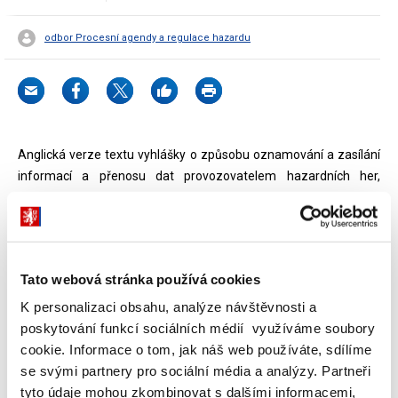
odbor Procesní agendy a regulace hazardu
Anglická verze textu vyhlášky o způsobu oznamování a zasílání
informací a přenosu dat provozovatelem hazardních her,
rozsahu přenášených dat a jiných technických parametrech
přenosu dat slouží jen pro základní orientaci v problematice a
nejedná se o závazný text. Vždy je nutné vycházet z oficiálního
textu vyhlášky vyhlášeného ve Sbírce zákonů.
Tato webová stránka používá cookies
The English version of the text of the Decree on the method for
K personalizaci obsahu, analýze návštěvnosti a
gambling operators to notify and transmit information and
poskytování funkcí sociálních médií využíváme soubory
transfer data, the scope of the data transfer and other technical
cookie. Informace o tom, jak náš web používáte, sdílíme
parameters of data transfers shall only be used for a basic
se svými partnery pro sociální média a analýzy. Partneři
understanding of the subject matter and is not a binding text. The
tyto údaje mohou zkombinovat s dalšími informacemi,