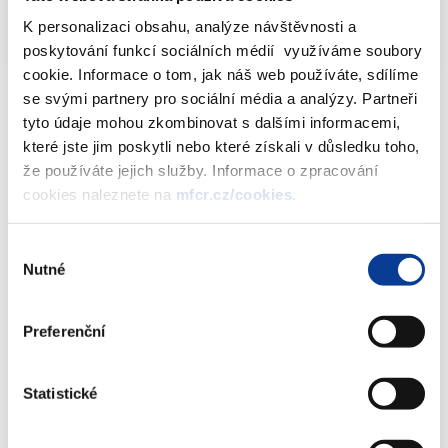
výkaznictví a denní herní zápis
PDF (2085kB)
K personalizaci obsahu, analýze návštěvnosti a
poskytování funkcí sociálních médií využíváme soubory
cookie. Informace o tom, jak náš web používáte, sdílíme
se svými partnery pro sociální média a analýzy. Partneři
tyto údaje mohou zkombinovat s dalšími informacemi,
které jste jim poskytli nebo které získali v důsledku toho,
Dokumenty ke stažení
že používáte jejich služby. Informace o zpracování
cookies naleznete na
mfcr.cz/cookies
.
Metodický pokyn k obsahu
Výběr
automatizovaného výstupu pro denní
Nutné
souhlasu
herní výkaznictví a denní herní zápis
(2 MB)
Preferenční
Stáhnout vybrané (
0
)
Statistické