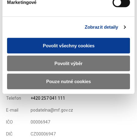
Marketingové
Stáhnout vše
Zobrazit detaily
Zobrazeno
265 ×
Doporučeno
381 ×
Povolit všechny cookies
Povolit výběr
Ministerstvo financí ČR
Pouze nutné cookies
Adresa
Letenská 15, 118 10 Praha
Telefon
+420 257 041 111
E-mail
podatelna@mf.gov.cz
IČO
00006947
DIČ
CZ00006947