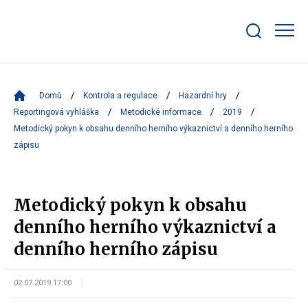
Zobrazit/skrýt
search
bar
Domů
Kontrola a regulace
Hazardní hry
Reportingová vyhláška
Metodické informace
2019
Metodický pokyn k obsahu denního herního výkaznictví a denního herního
zápisu
Metodický pokyn k obsahu
denního herního výkaznictví a
denního herního zápisu
02.07.2019 17:00