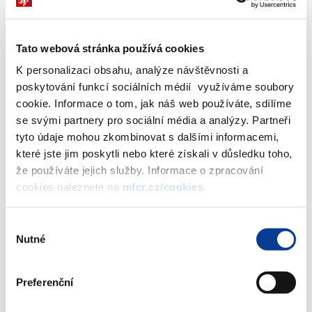
kterou se mění vyhláška č. 502/2002 Sb. , kterou
se provádějí některá ustanovení zákona č.
Tato webová stránka používá cookies
563/1991 Sb. , o účetnictví, ve znění pozdějších
K personalizaci obsahu, analýze návštěvnosti a
předpisů, pro účetní jednotky, které jsou
poskytování funkcí sociálních médií využíváme soubory
pojišťovnami
cookie. Informace o tom, jak náš web používáte, sdílíme
se svými partnery pro sociální média a analýzy. Partneři
tyto údaje mohou zkombinovat s dalšími informacemi,
Odkaz na jinou stránku:
Vyhláška č. 474/2003 Sb.
které jste jim poskytli nebo které získali v důsledku toho,
že používáte jejich služby. Informace o zpracování
cookies naleznete na
mfcr.cz/cookies
.
Zobrazeno
83 ×
Doporučeno
905 ×
Výběr
Nutné
souhlasu
Ministerstvo financí ČR
Preferenční
Adresa
Letenská 15, 118 10 Praha