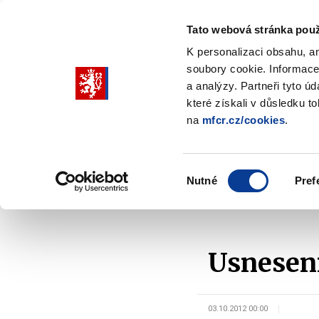
Tato webová stránka použ
K personalizaci obsahu, a
soubory cookie. Informace
Pohybujte
a analýzy. Partneři tyto ú
šipkami
které získali v důsledku t
na
mfcr.cz/cookies
.
nahoru
Ministerstvo
Rozpočtová politika
a
Zobrazit
Z
submenu
s
dolů
Ministerstvo
R
Výběr
p
Nutné
Pref
pro
souhlasu
Domů
Kontrola a regulace
Legislativa
Legi
výběr
našeptaných
položek
Usnesení
03.10.2012 00:00