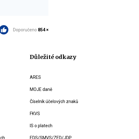
Doporučeno
854 ×
Důležité odkazy
ARES
MOJE daně
Číselník účelových znaků
FKVS
IS o platech
ých
EDS/SMVS/ZED/JDP