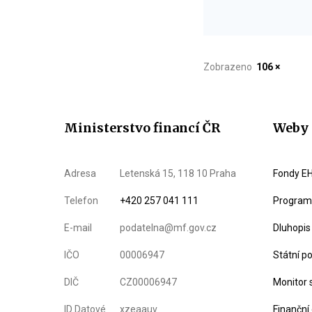
Zobrazeno
106 ×
Ministerstvo financí ČR
Weby 
Adresa
Letenská 15, 118 10 Praha
Fondy EH
Telefon
+420 257 041 111
Program 
E-mail
podatelna@mf.gov.cz
Dluhopis
IČO
00006947
Státní p
DIČ
CZ00006947
Monitor 
ID Datové
xzeaauv
Finanční