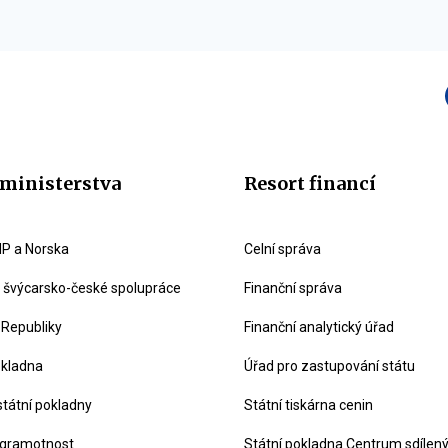
ministerstva
Resort financí
P a Norska
Celní správa
švýcarsko-české spolupráce
Finanční správa
 Republiky
Finanční analytický úřad
okladna
Úřad pro zastupování státu
státní pokladny
Státní tiskárna cenin
 gramotnost
Státní pokladna Centrum sdílen