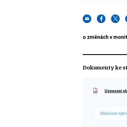
o změnách v monit
Dokumenty ke s
Usnesení vl
Stáhnout vybr