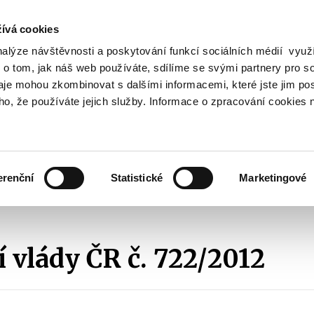
ívá cookies
nalýze návštěvnosti a poskytování funkcí sociálních médií vyu
Vyhledat
 o tom, jak náš web používáte, sdílíme se svými partnery pro so
daje mohou zkombinovat s dalšími informacemi, které jste jim pos
oho, že používáte jejich služby. Informace o zpracování cookies 
Finanční trh
Daně a účetnictví
Z
obrazit
Zobrazit
Zobrazit
ubmenu
submenu
submenu
ozpočtová
Finanční
Daně
olitika
trh
a
erenční
Statistické
Marketingové
účetnictví
slativní dokumenty
2012
Usnesení vlády ČR č. 722/2012
 vlády ČR č. 722/2012