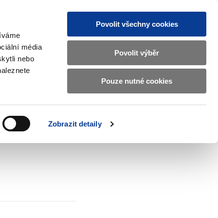
Povolit všechny cookies
žíváme
CZ
EN
ciální média
Základní
Povolit výběr
kytli nebo
informace
naleznete
o
Pouze nutné cookies
ahraničí a EU
Kontrola a regulace
Ministerstvu
Zobrazit
Zobrazit
submenu
submenu
financí
Zahraničí
Kontrola
a
a
v
Zobrazit detaily
EU
regulace
českém
znakovém
jazyce.