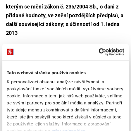
kterým se mění zákon č. 235/2004 Sb., o dani z
přidané hodnoty, ve znění pozdějších předpisů, a
další související zákony; s účinností od 1. ledna
2013
Odkaz na jinou stránku:
Zákon č. 502/2012 Sb.
Tato webová stránka používá cookies
K personalizaci obsahu, analýze návštěvnosti a
Dokumenty ke stažení
poskytování funkcí sociálních médií využíváme soubory
cookie. Informace o tom, jak náš web používáte, sdílíme
se svými partnery pro sociální média a analýzy. Partneři
Zákon č. 502/2012 Sb.
(913 kB)
tyto údaje mohou zkombinovat s dalšími informacemi,
které jste jim poskytli nebo které získali v důsledku toho,
že používáte jejich služby. Informace o zpracování
Stáhnout vybrané (
0
)
cookies naleznete na
mfcr.cz/cookies
.