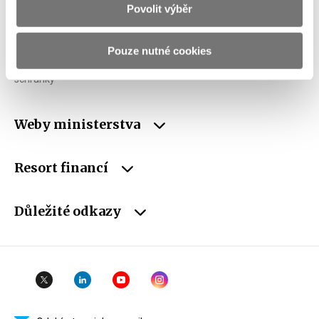
IČO
00006947
Povolit výběr
DIČ
CZ00006947
Pouze nutné cookies
ID Datové
xzeaauv
schránky
Weby ministerstva
Resort financí
Důležité odkazy