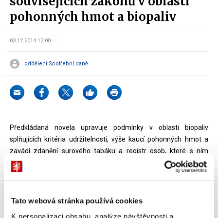
souvisejících zákonů v oblasti
pohonných hmot a biopaliv
03.12.2014 12:00
oddělení Spotřební daně
Předkládaná novela upravuje podmínky v oblasti biopaliv
splňujících kritéria udržitelnosti, výše kaucí pohonných hmot a
zavádí zdanění surového tabáku a registr osob, které s ním
nakládají. Účinnost novely je navržena k 1. červenci 2015.
V oblasti biopaliv
se na základě evropských předpisů navrhuje
mírně snížit daňové zvýhodnění čisté bionafty a pohonné hmoty
Tato webová stránka používá cookies
E85. Dalším opatřením je přechod na průběžný systém sledování
K personalizaci obsahu, analýze návštěvnosti a