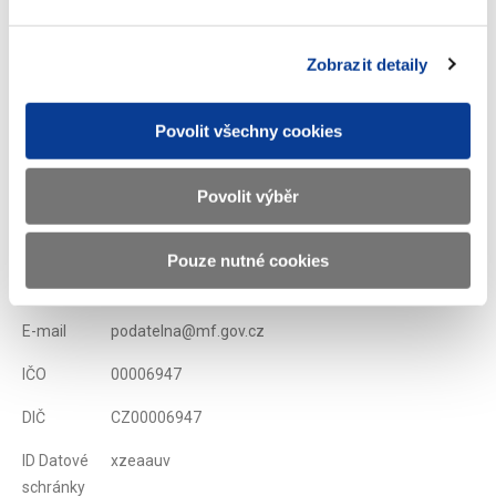
reagují na nález Ústavního soudu Pl. ÚS 44/13, který brojí proti
jednotné výši kaucí distributorů pohonných hmot.
Zobrazit detaily
Zobrazeno
86 ×
Doporučeno
474 ×
Povolit všechny cookies
Ministerstvo financí ČR
Povolit výběr
Adresa
Letenská 15, 118 10 Praha
Pouze nutné cookies
Telefon
+420 257 041 111
E-mail
podatelna@mf.gov.cz
IČO
00006947
DIČ
CZ00006947
ID Datové
xzeaauv
schránky