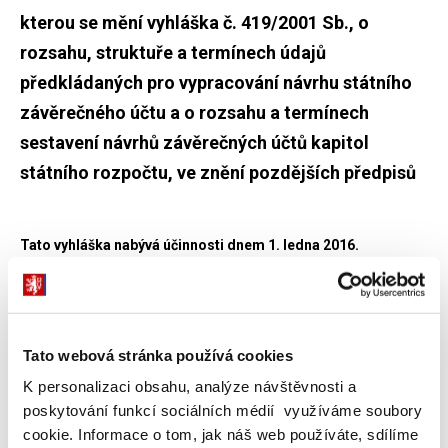
kterou se mění vyhláška č. 419/2001 Sb., o
rozsahu, struktuře a termínech údajů
předkládaných pro vypracování návrhu státního
závěrečného účtu a o rozsahu a termínech
sestavení návrhů závěrečných účtů kapitol
státního rozpočtu, ve znění pozdějších předpisů
Tato vyhláška nabývá účinnosti dnem 1. ledna 2016.
Vyhláška byla publikována ve Sbírce zákonů pod č. 356 dne 21.
prosince 2015.
Tato webová stránka používá cookies
Související informace
K personalizaci obsahu, analýze návštěvnosti a
Vyhláška č. 419/2001 Sb.
poskytování funkcí sociálních médií využíváme soubory
cookie. Informace o tom, jak náš web používáte, sdílíme