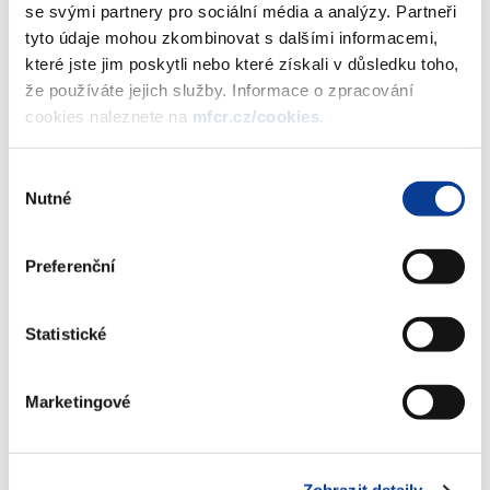
se svými partnery pro sociální média a analýzy. Partneři
tyto údaje mohou zkombinovat s dalšími informacemi,
Dokumenty ke stažení
které jste jim poskytli nebo které získali v důsledku toho,
že používáte jejich služby. Informace o zpracování
cookies naleznete na
mfcr.cz/cookies
.
Vyhláška č. 356/2015 Sb.
(2,9 MB)
Výběr
Nutné
souhlasu
Stáhnout vybrané (
0
)
Preferenční
Stáhnout vše
Statistické
Marketingové
Zobrazeno
144 ×
Doporučeno
468 ×