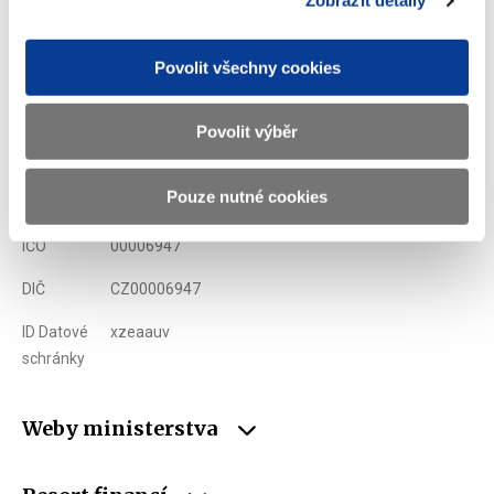
Zobrazit detaily
Ministerstvo financí ČR
Povolit všechny cookies
Adresa
Letenská 15, 118 10 Praha
Povolit výběr
Telefon
+420 257 041 111
Pouze nutné cookies
E-mail
podatelna@mf.gov.cz
IČO
00006947
DIČ
CZ00006947
ID Datové
xzeaauv
schránky
Weby ministerstva