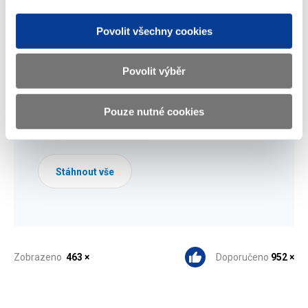
Příloha 8 - Postup pro stanovení výše
příspěvku na výkon státní správy
Povolit všechny cookies
jednotlivým obcím a hlavnímu městu
Praze
(2,6 MB)
Povolit výběr
Pouze nutné cookies
Stáhnout vybrané (
0
)
Stáhnout vše
Zobrazeno
463 ×
Doporučeno
952 ×