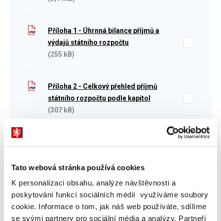
Příloha 1 - Úhrnná bilance příjmů a
výdajů státního rozpočtu
(255 kB)
Příloha 2 - Celkový přehled příjmů
státního rozpočtu podle kapitol
(307 kB)
Příloha 3 - Celkový přehled výdajů
státního rozpočtu podle kapitol
(287 kB)
Tato webová stránka používá cookies
K personalizaci obsahu, analýze návštěvnosti a
poskytování funkcí sociálních médií využíváme soubory
Příloha 4 - Ukazatelé jednotlivých
cookie. Informace o tom, jak náš web používáte, sdílíme
kapitol
se svými partnery pro sociální média a analýzy. Partneři