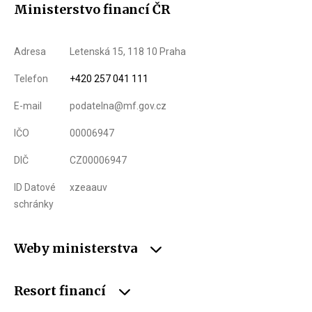
Ministerstvo financí ČR
Adresa
Letenská 15, 118 10 Praha
Telefon
+420 257 041 111
E-mail
podatelna@mf.gov.cz
IČO
00006947
DIČ
CZ00006947
ID Datové
xzeaauv
schránky
Weby ministerstva
Resort financí