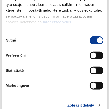
(2,5 MB)
tyto údaje mohou zkombinovat s dalšími informacemi,
které jste jim poskytli nebo které získali v důsledku toho,
že používáte jejich služby. Informace o zpracování
Příloha 5 - Finanční vztahy státního
cookies naleznete na
mfcr.cz/cookies
.
rozpočtu k rozpočtům krajů
(259 kB)
Výběr
Nutné
souhlasu
Příloha 6 - Finanční vztahy státního
rozpočtu k rozpočtům obcí v úhrnech
Preferenční
po jednotlivých krajích
(263 kB)
Statistické
Příloha 7 - Finanční vztah státního
rozpočtu k rozpočtu hlavního města
Marketingové
Prahy
(241 kB)
Zobrazit detaily