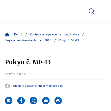
Zobrazit/skrýt
search
bar
Domů
Kontrola a regulace
Legislativa
Legislativní dokumenty
2016
Pokyn č. MF-13
Pokyn č. MF-13
31.12.2016 00:00
oddělení Správní činnosti v oblasti daní