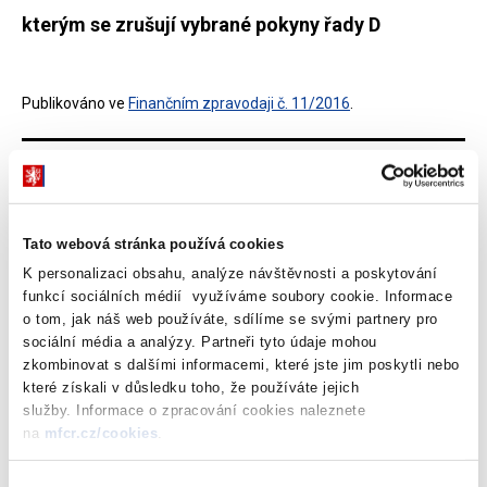
kterým se zrušují vybrané pokyny řady D
Publikováno ve
Finančním zpravodaji č. 11/2016
.
Dokumenty ke stažení
Tato webová stránka používá cookies
K personalizaci obsahu, analýze návštěvnosti a poskytování
Pokyn č. MF-13
(158 kB)
funkcí sociálních médií využíváme soubory cookie. Informace
o tom, jak náš web používáte, sdílíme se svými partnery pro
sociální média a analýzy. Partneři tyto údaje mohou
Stáhnout vybrané (
0
)
zkombinovat s dalšími informacemi, které jste jim poskytli nebo
které získali v důsledku toho, že používáte jejich
služby. Informace o zpracování cookies naleznete
na
mfcr.cz/cookies
.
Stáhnout vše
Výběr