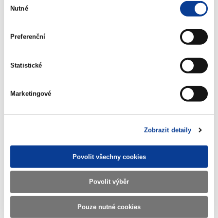
Nutné
souhlasu
Preferenční
Zobrazeno
185 ×
Doporučeno
672 ×
Statistické
Ministerstvo financí ČR
Marketingové
Adresa
Letenská 15, 118 10 Praha
Zobrazit detaily
Telefon
+420 257 041 111
E-mail
podatelna@mf.gov.cz
Povolit všechny cookies
IČO
00006947
Povolit výběr
DIČ
CZ00006947
ID Datové
xzeaauv
Pouze nutné cookies