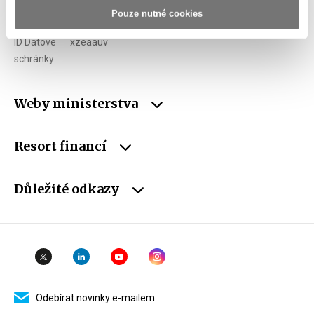
Pouze nutné cookies
DIČ
CZ00006947
ID Datové
xzeaauv
schránky
Weby ministerstva
Resort financí
Důležité odkazy
Odebírat novinky e-mailem