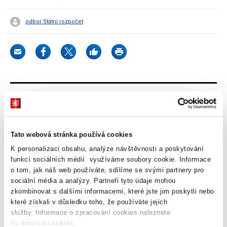
odbor Státní rozpočet
Dokumenty ke stažení
Tato webová stránka používá cookies
Novela zákona o státním rozpočtu ČR
K personalizaci obsahu, analýze návštěvnosti a poskytování
funkcí sociálních médií využíváme soubory cookie. Informace
na rok 2024 - zákon č. 294/2024 Sb.
o tom, jak náš web používáte, sdílíme se svými partnery pro
(147 kB)
sociální média a analýzy. Partneři tyto údaje mohou
zkombinovat s dalšími informacemi, které jste jim poskytli nebo
které získali v důsledku toho, že používáte jejich
Stáhnout vybrané (
0
)
služby. Informace o zpracování cookies naleznete
na
mfcr.cz/cookies
.