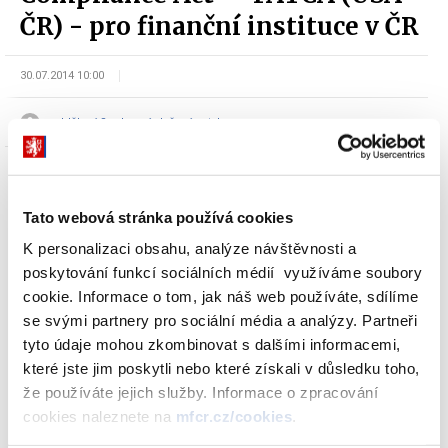
ČR) - pro finanční instituce v ČR
30.07.2014 10:00
oddělení Souhrnné daňové vztahy
Tato webová stránka používá cookies
Podpis Dohody FATCA
K personalizaci obsahu, analýze návštěvnosti a
poskytování funkcí sociálních médií využíváme soubory
cookie. Informace o tom, jak náš web používáte, sdílíme
Ministerstvo financí informuje, že na jednání vlády České
se svými partnery pro sociální média a analýzy. Partneři
republiky, které se konalo dne 21. července 2014, bylo schváleno
tyto údaje mohou zkombinovat s dalšími informacemi,
usnesení vlády č. 618
k návrhu na sjednání Dohody mezi Českou
které jste jim poskytli nebo které získali v důsledku toho,
republikou a Spojenými státy americkými o zlepšení dodržování
že používáte jejich služby. Informace o zpracování
daňových předpisů v mezinárodním měřítku a s ohledem na
cookies naleznete na
mfcr.cz/cookies
.
právní předpisy Spojených států amerických o informacích a