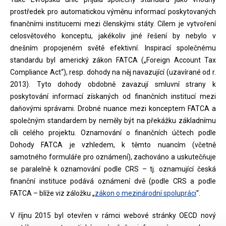
prostředek pro automatickou výměnu informací poskytovaných
finančními institucemi mezi členskými státy. Cílem je vytvoření
celosvětového konceptu, jakékoliv jiné řešení by nebylo v
dnešním propojeném světě efektivní. Inspirací společnému
standardu byl americký zákon FATCA („Foreign Account Tax
Compliance Act“), resp. dohody na něj navazující (uzavírané od r.
2013). Tyto dohody obdobně zavazují smluvní strany k
poskytování informací získaných od finančních institucí mezi
daňovými správami. Drobné nuance mezi konceptem FATCA a
společným standardem by neměly být na překážku základnímu
cíli celého projektu. Oznamování o finančních účtech podle
Dohody FATCA je vzhledem, k těmto nuancím (včetně
samotného formuláře pro oznámení), zachováno a uskutečňuje
se paralelně k oznamování podle CRS – tj. oznamující česká
finanční instituce podává oznámení dvě (podle CRS a podle
FATCA – blíže viz záložku „
zákon o mezinárodní spolupráci
“.
V říjnu 2015 byl otevřen v rámci webové stránky OECD nový