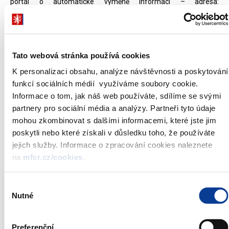
portál o automatické výměně informací – adresa:
www.oecd.org/tax/automatic-exchange
. Na této stránce je k
dispozici komplexní přehled práce OECD a Globálního fóra pro
transparentnost a výměnu informací v daňových záležitostech v
oblasti automatické výměny informací, obzvláště s přihlédnutím
Tato webová stránka používá cookies
k CRS. Dále je na této stránce k dispozici také přehled legislativy
K personalizaci obsahu, analýze návštěvnosti a poskytování
a směrnic, které národní jurisdikce přijaly pro účely implementace
funkcí sociálních médií využíváme soubory cookie.
CRS. Také je zde uvedena informace o TIN a pravidlech daňové
Informace o tom, jak náš web používáte, sdílíme se svými
rezidence za účelem pomoci poplatníkům a finančním
partnery pro sociální média a analýzy. Partneři tyto údaje
institucím, aby splnili své závazky vyplývající z CRS. Tato stránka
mohou zkombinovat s dalšími informacemi, které jste jim
rovněž obsahuje rubriku „Často pokládané otázky“ (tj. FAQ), ve
poskytli nebo které získali v důsledku toho, že používáte
které jsou interpretována různá ustanovení CRS.
jejich služby. Informace o zpracování cookies naleznete
na
mfcr.cz/cookies
.
Dokumenty ke stažení - česká verze
Výběr
Nutné
souhlasu
Společný standard pro oznamování a
náležitou péči v oblasti informací o
finančních účtech
(243,92 kB)
Preferenční