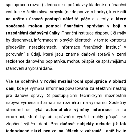
spolupráci a rozvoj). Jedná se o požadavky kladené na finanční
instituce v širším slova smyslu (nejde pouze o banky), které
cílí
na určitou úroveň postupů náležité péče
o klienty a
které
současně mohou pomoci finančním správám v boji s
rozsáhlými daňovými úniky
. Finanční instituce disponují, či měly
by disponovat, informacemi o svých klientech, v tomto kontextu
především nerezidentech. Informace finančních institucí v
porovnání s údaji, které jsou známé daňové správě v zemi
rezidence daňového poplatníka, mohou přispět ke správnějšímu
stanovení a vybrání daně.
Vše se odehrává
v rovině mezinárodní spolupráce v oblasti
daní,
kde je výměna informací považována za efektivní nástroj
pro daňové správy. S postupujícími technickými možnostmi
nabývá výměna informací na rozměru i na významu. Společný
standard se týká
automatické výměny informací
, a to
informací, které by při správném využití mohly přispět ke
zlepšení výběru daní.
Pro daňové subjekty nebude již tak
jednoduché skrýt peníze na účtech v zahraničí, aniž by je