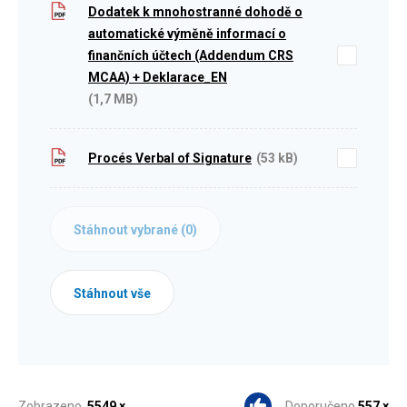
Dodatek k mnohostranné dohodě o
automatické výměně informací o
finančních účtech (Addendum CRS
MCAA) + Deklarace_EN
(1,7 MB)
Procés Verbal of Signature
(53 kB)
Stáhnout vybrané (
0
)
Stáhnout vše
Zobrazeno
5549 ×
Doporučeno
557 ×