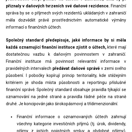
přiznaly v daňových tvrzeních své daňové rezidence.
Finanční
správa by se o příjmech svých rezidentů ukládaných v zahraničí
měla dozvědět právě prostřednictvím automatické výměny
informací o finančních účtech.
Společný standard předepisuje, jaké informace by si měla
každá oznamující finanční instituce zjistit o účtech,
které mají
dostatečnou vazbu k daňovým povinnostem v zahraničí.
Finanční instituce má povinnost relevantní informace v
pravidelných intervalech
předávat daňové správě
v zemi svého
působení. I pobočky kopírují princip teritoriality, kde stěžejním
kritériem je shoda místa působnosti a reportingu příslušné
finanční správě. Společný standard obsahuje pravidla týkající se
oznamování na jedné straně a pravidla řádné péče na straně
druhé. Je koncipován jako širokopásmový a třídimenzionální.
Finanční informace o oznamovaných účtech zahrnují
všechny kategorie investičních příjmů (tj. úrok, dividendy,
příjmy z jistých pojistných smluv a obdobné příjmy),