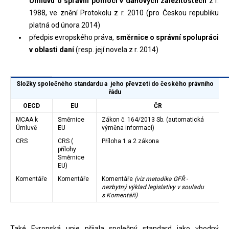
Úmluvu o správní pomoci v daňových záležitostech
z r.
1988, ve znění Protokolu z r. 2010 (pro Českou republiku
platná od února 2014)
předpis evropského práva,
směrnice o správní spolupráci
v oblasti daní
(resp. její novela z r. 2014)
Složky společného standardu a jeho převzetí do českého právního
řádu
OECD
EU
ČR
MCAA k
Směrnice
Zákon č. 164/2013 Sb. (automatická
Úmluvě
EU
výměna informací)
CRS
CRS (
Příloha 1 a 2 zákona
přílohy
Směrnice
EU)
Komentáře
Komentáře
Komentáře
(viz metodika GFŘ -
nezbytný výklad legislativy v souladu
s Komentáři)
Také Evropská unie přijala společný standard jako vhodný