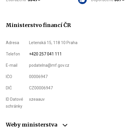
Ministerstvo financí ČR
Adresa
Letenská 15, 118 10 Praha
Telefon
+420 257 041 111
E-mail
podatelna@mf.gov.cz
IČO
00006947
DIČ
CZ00006947
ID Datové
xzeaauv
schránky
Weby ministerstva