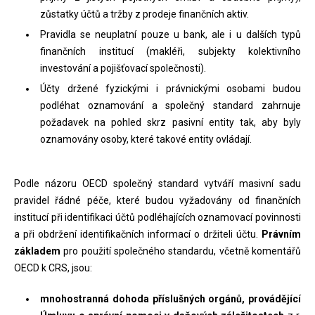
zůstatky účtů a tržby z prodeje finančních aktiv.
Pravidla se neuplatní pouze u bank, ale i u dalších typů
finančních institucí (makléři, subjekty kolektivního
investování a pojišťovací společnosti).
Účty držené fyzickými i právnickými osobami budou
podléhat oznamování a společný standard zahrnuje
požadavek na pohled skrz pasivní entity tak, aby byly
oznamovány osoby, které takové entity ovládají.
Podle názoru OECD společný standard vytváří masivní sadu
pravidel řádné péče, které budou vyžadovány od finančních
institucí při identifikaci účtů podléhajících oznamovací povinnosti
a při obdržení identifikačních informací o držiteli účtu.
Právním
základem
pro použití společného standardu, včetně komentářů
OECD k CRS, jsou:
mnohostranná dohoda příslušných orgánů, provádějící