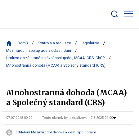
Zobrazit/skrýt
search
bar
Domů
Kontrola a regulace
Legislativa
Mezinárodní spolupráce v oblasti daní
Úmluva o vzájemné správní spolupráci, MCAA, CRS, CbCR
Mnohostranná dohoda (MCAA) a Společný standard (CRS)
Mnohostranná dohoda (MCAA)
a Společný standard (CRS)
07.07.2015 00:00
Tento článek byl aktualizován 7.3.2025 00:00
oddělení Mezinárodní daňová a celní spolupráce