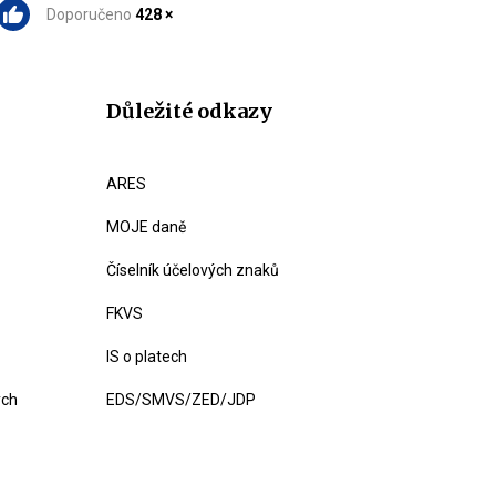
Doporučeno
428 ×
Důležité odkazy
ARES
MOJE daně
Číselník účelových znaků
FKVS
IS o platech
ých
EDS/SMVS/ZED/JDP