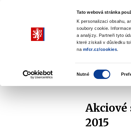
Tato webová stránka použ
K personalizaci obsahu, a
soubory cookie. Informace
Pohybujte
a analýzy. Partneři tyto ú
šipkami
které získali v důsledku t
na
mfcr.cz/cookies
.
nahoru
Ministerstvo
Rozpočtová politika
a
Zobrazit
Z
submenu
s
dolů
Ministerstvo
R
Výběr
p
Nutné
Pref
pro
souhlasu
Domů
Kontrola a regulace
Majetek státu
M
výběr
našeptaných
položek
Akciové 
2015