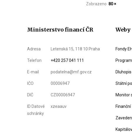
Zobrazeno
80 ×
Ministerstvo financí ČR
Weby 
Adresa
Letenská 15, 118 10 Praha
Fondy EH
Telefon
+420 257 041 111
Program 
E-mail
podatelna@mf.gov.cz
Dluhopis
IČO
00006947
Státní p
DIČ
CZ00006947
Monitor 
ID Datové
xzeaauv
Finanční
schránky
Zavedení
Kapitálo