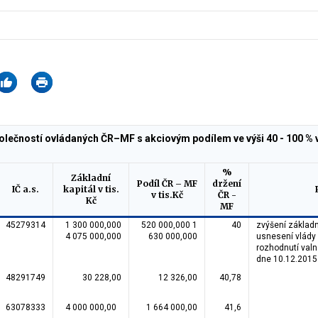
lečností ovládaných ČR–MF s akciovým podílem ve výši 40 - 100 % 
%
Základní
Podíl ČR – MF
držení
IČ a.s.
kapitál v tis.
v tis.Kč
ČR -
Kč
MF
45279314
1 300 000,000
520 000,000 1
40
zvýšení základn
4 075 000,000
630 000,000
usnesení vlády 
rozhodnutí val
dne 10.12.2015
48291749
30 228,00
12 326,00
40,78
63078333
4 000 000,00
1 664 000,00
41,6