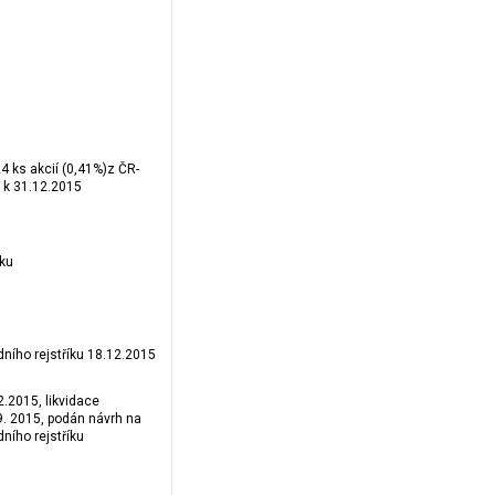
4 ks akcií (0,41%)z ČR-
k 31.12.2015
sku
ního rejstříku 18.12.2015
.2.2015, likvidace
9. 2015, podán návrh na
ního rejstříku