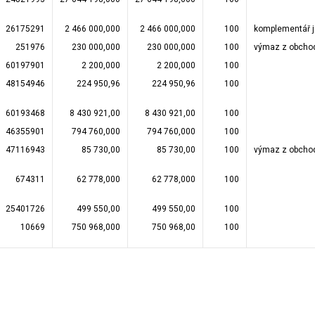
26175291
2 466 000,000
2 466 000,000
100
komplementář j
251976
230 000,000
230 000,000
100
výmaz z obchod
60197901
2 200,000
2 200,000
100
48154946
224 950,96
224 950,96
100
60193468
8 430 921,00
8 430 921,00
100
46355901
794 760,000
794 760,000
100
47116943
85 730,00
85 730,00
100
výmaz z obchod
674311
62 778,000
62 778,000
100
25401726
499 550,00
499 550,00
100
10669
750 968,000
750 968,00
100