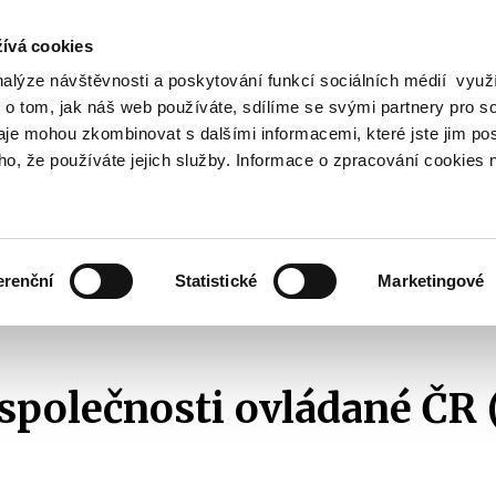
ívá cookies
nalýze návštěvnosti a poskytování funkcí sociálních médií vyu
Vyhledat
 o tom, jak náš web používáte, sdílíme se svými partnery pro so
daje mohou zkombinovat s dalšími informacemi, které jste jim pos
oho, že používáte jejich služby. Informace o zpracování cookies 
Finanční trh
Daně a účetnictví
Z
obrazit
Zobrazit
Zobrazit
ubmenu
submenu
submenu
ozpočtová
Finanční
Daně
olitika
trh
a
erenční
Statistické
Marketingové
účetnictví
ajetkové účasti
2015
Akciové společnosti ovládané ČR (MF) - 2015
společnosti ovládané ČR 