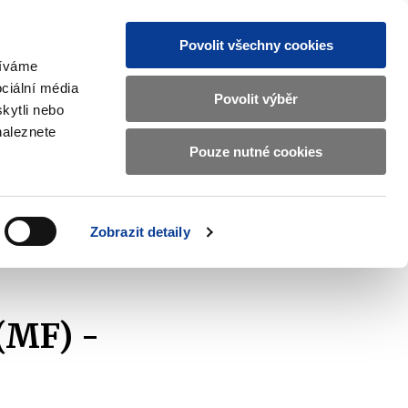
Povolit všechny cookies
žíváme
CZ
EN
ciální média
Základní
Povolit výběr
kytli nebo
informace
naleznete
o
Pouze nutné cookies
ahraničí a EU
Kontrola a regulace
Ministerstvu
Zobrazit
Zobrazit
submenu
submenu
financí
Zahraničí
Kontrola
a
a
v
Zobrazit detaily
EU
regulace
českém
znakovém
jazyce.
(MF) -