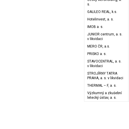
s.
GALILEO REAL, k.s.
Hotelinvest, a. s.
IMOB a. s.
JUNIOR centrum, a. s.
v likvidaci
MERO ČR, a.s.
PRISKO a. s.
STAVOCENTRAL, a. s.
v likvidaci
STROJÍRNY TATRA
PRAHA, a. s. v likvidaci
THERMAL – F, a. s.
Výzkumný a zkušební
letecký ústav, a. s.