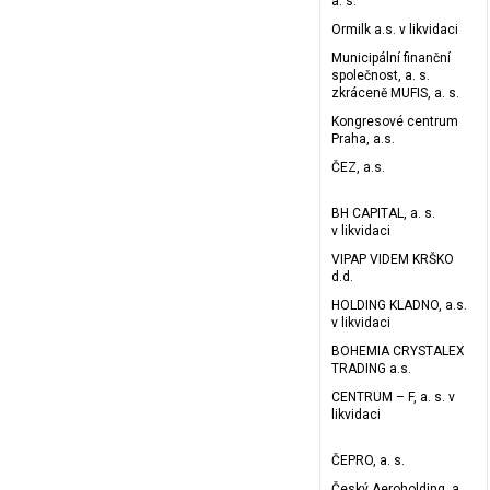
a. s.
Ormilk a.s. v likvidaci
Municipální finanční
společnost, a. s.
zkráceně MUFIS, a. s.
Kongresové centrum
Praha, a.s.
ČEZ, a.s.
BH CAPITAL, a. s.
v likvidaci
VIPAP VIDEM KRŠKO
d.d.
HOLDING KLADNO, a.s.
v likvidaci
BOHEMIA CRYSTALEX
TRADING a.s.
CENTRUM – F, a. s. v
likvidaci
ČEPRO, a. s.
Český Aeroholding, a.