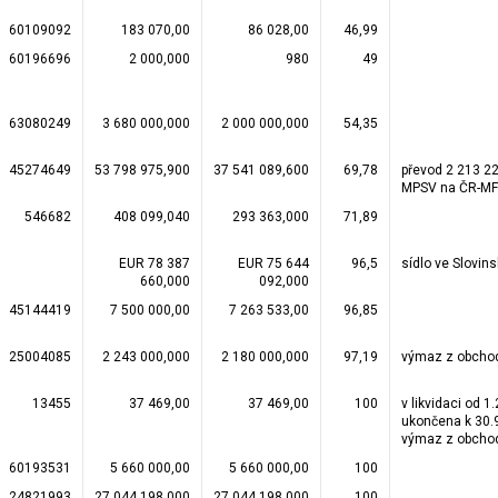
60109092
183 070,00
86 028,00
46,99
60196696
2 000,000
980
49
63080249
3 680 000,000
2 000 000,000
54,35
45274649
53 798 975,900
37 541 089,600
69,78
převod 2 213 22
MPSV na ČR-MF 
546682
408 099,040
293 363,000
71,89
EUR 78 387
EUR 75 644
96,5
sídlo ve Slovin
660,000
092,000
45144419
7 500 000,00
7 263 533,00
96,85
25004085
2 243 000,000
2 180 000,000
97,19
výmaz z obchod
13455
37 469,00
37 469,00
100
v likvidaci od 1
ukončena k 30.
výmaz z obchod
60193531
5 660 000,00
5 660 000,00
100
24821993
27 044 198,000
27 044 198,000
100