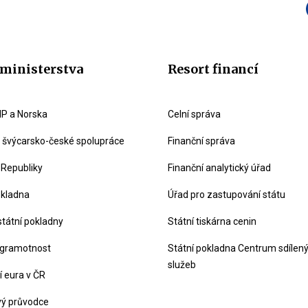
ministerstva
Resort financí
P a Norska
Celní správa
švýcarsko-české spolupráce
Finanční správa
 Republiky
Finanční analytický úřad
okladna
Úřad pro zastupování státu
státní pokladny
Státní tiskárna cenin
 gramotnost
Státní pokladna Centrum sdílen
služeb
 eura v ČR
vý průvodce