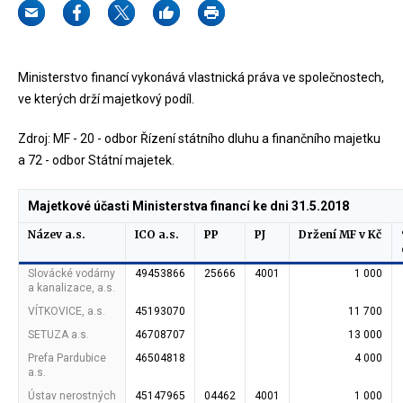
Ministerstvo financí vykonává vlastnická práva ve společnostech,
ve kterých drží majetkový podíl.
Zdroj: MF - 20 - odbor Řízení státního dluhu a finančního majetku
a 72 - odbor Státní majetek.
Majetkové účasti Ministerstva financí ke dni 31.5.2018
Název a.s.
ICO a.s.
PP
PJ
Držení MF v Kč
Slovácké vodárny
49453866
25666
4001
1 000
a kanalizace, a.s.
VÍTKOVICE, a.s.
45193070
11 700
SETUZA a.s.
46708707
13 000
Prefa Pardubice
46504818
4 000
a.s.
Ústav nerostných
45147965
04462
4001
1 000