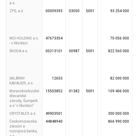
a.s.
ZPS, a.s.
00009393
03050
5001
93 254 000
MCI HOLDING a.s.
47673354
70 056 000
- v likvidaci
ŠKODA a.s.
00213101
00987
5001
822 560 000
SKLÁRNY
12653
82 000 000
KAVALIER, a.s.
Moravskoslezské
15503852
01382
5001
109 406 000
dřevařské
závody, Šumperk
a.s."v likvidaci"
CRYSTALEX a.s.
49903501
300 000 000
Českomoravská
44848943
866 990 000
záruční a
rozvojová banka,