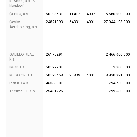
KLADNO, a.s. "v
likvidaci"
ČEPRO, a.s.
60193531
11412
4002
5 660 000 000
Český
24821993
64331
4001
27 044 198 000
Aeroholding, a.s.
GALILEO REAL,
26175291
2 466 000 000
k.s.
IMOB a.s.
60197901
2 200 000
MERO ČR, a.s.
60193468
25839
4001
8 430 921 000
PRISKO a.s.
46355901
794 760 000
Thermal - F, a.s.
25401726
799 550 000