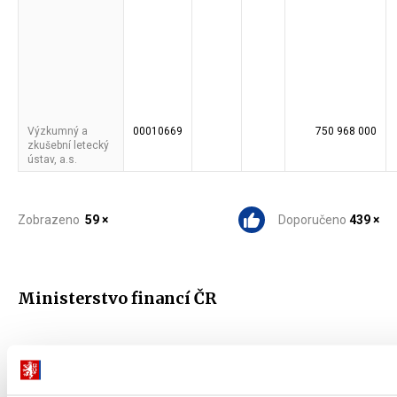
Výzkumný a
00010669
750 968 000
zkušební letecký
ústav, a.s.
Zobrazeno
59 ×
Doporučeno
439 ×
Ministerstvo financí ČR
Adresa
Letenská 15, 118 10 Praha
Telefon
+420 257 041 111