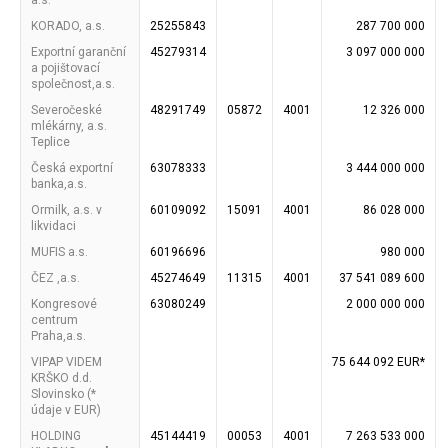
a.s.
KORADO, a.s.
25255843
287 700 000
Exportní garanční
45279314
3 097 000 000
a pojištovací
společnost,a.s.
Severočeské
48291749
05872
4001
12 326 000
mlékárny, a.s.
Teplice
Česká exportní
63078333
3 444 000 000
banka,a.s.
Ormilk, a.s. v
60109092
15091
4001
86 028 000
likvidaci
MUFIS a.s.
60196696
980 000
ČEZ ,a.s.
45274649
11315
4001
37 541 089 600
Kongresové
63080249
2 000 000 000
centrum
Praha,a.s.
VIPAP VIDEM
75 644 092 EUR*
KRŠKO d.d.
Slovinsko (*
údaje v EUR)
HOLDING
45144419
00053
4001
7 263 533 000