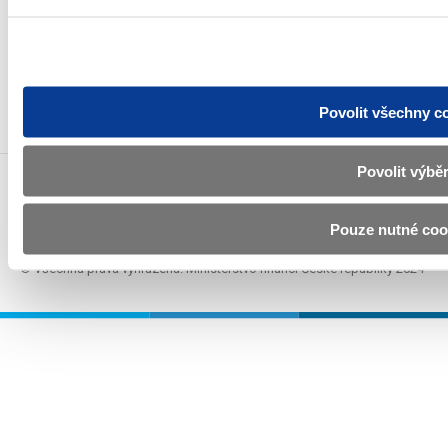
Odebírat novinky e-mailem
Novinky přes RSS
Povolit všechny c
Povolit výbě
Povinné zveřejňované informace
Prohlášení o přístupnosti
Pouze nutné coo
Upravit souhlas s používáním cookies
GDPR
© Všechna práva vyhrazena. Ministerstvo financí České republiky 2024