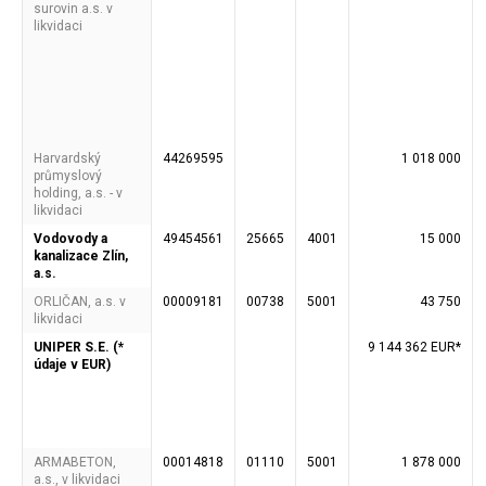
surovin a.s. v
likvidaci
Harvardský
44269595
1 018 000
průmyslový
holding, a.s. - v
likvidaci
Vodovody a
49454561
25665
4001
15 000
kanalizace Zlín,
a.s.
ORLIČAN, a.s. v
00009181
00738
5001
43 750
likvidaci
UNIPER S.E. (*
9 144 362 EUR*
údaje v EUR)
ARMABETON,
00014818
01110
5001
1 878 000
a.s., v likvidaci