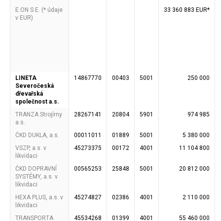
E.ON S.E. (* údaje
33 360 883 EUR*
v EUR)
LINETA
14867770
00403
5001
250 000
Severočeská
dřevařská
společnost a.s.
TRANZA Strojírny
28267141
20804
5901
974 985
a.s.
ČKD DUKLA, a.s.
00011011
01889
5001
5 380 000
VSZP, a.s. v
45273375
00172
4001
11 104 800
likvidaci
ČKD DOPRAVNÍ
00565253
25848
5001
20 812 000
SYSTÉMY, a.s. v
likvidaci
HEXA PLUS, a.s. v
45274827
02386
4001
2 110 000
likvidaci
TRANSPORTA
45534268
01399
4001
55 460 000