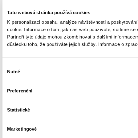
E-mail
podatelna@mf.gov.cz
Tato webová stránka používá cookies
IČO
00006947
K personalizaci obsahu, analýze návštěvnosti a poskytován
cookie. Informace o tom, jak náš web používáte, sdílíme se 
DIČ
CZ00006947
Partneři tyto údaje mohou zkombinovat s dalšími informacemi, 
důsledku toho, že používáte jejich služby. Informace o zpra
ID Datové
xzeaauv
schránky
Výběr
Weby ministerstva
Nutné
souhlasu
Resort financí
Preferenční
Důležité odkazy
Statistické
Marketingové