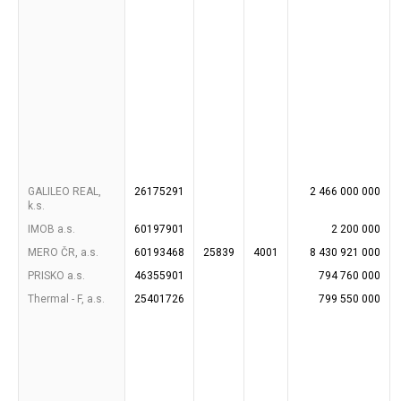
GALILEO REAL,
26175291
2 466 000 000
k.s.
IMOB a.s.
60197901
2 200 000
MERO ČR, a.s.
60193468
25839
4001
8 430 921 000
PRISKO a.s.
46355901
794 760 000
Thermal - F, a.s.
25401726
799 550 000