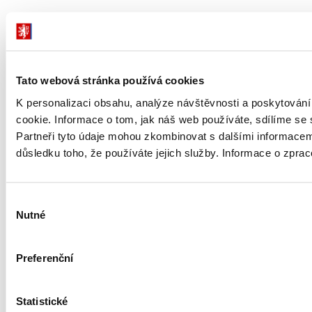
Adresa
Letenská 15, 118 10 Praha
Telefon
+420 257 041 111
E-mail
podatelna@mf.gov.cz
Tato webová stránka používá cookies
IČO
00006947
K personalizaci obsahu, analýze návštěvnosti a poskytován
cookie. Informace o tom, jak náš web používáte, sdílíme se 
DIČ
CZ00006947
Partneři tyto údaje mohou zkombinovat s dalšími informacemi, 
důsledku toho, že používáte jejich služby. Informace o zpra
ID Datové
xzeaauv
schránky
Výběr
Weby ministerstva
Nutné
souhlasu
Resort financí
Preferenční
Důležité odkazy
Statistické