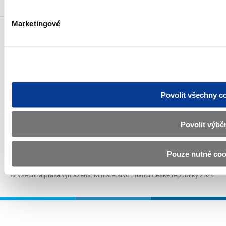
Marketingové
Odebírat novinky e-mailem
Novinky přes RSS
Povolit všechny c
Povolit výbě
Povinné zveřejňované informace
Prohlášení o přístupnosti
Pouze nutné coo
Upravit souhlas s používáním cookies
GDPR
© Všechna práva vyhrazena. Ministerstvo financí České republiky 2024