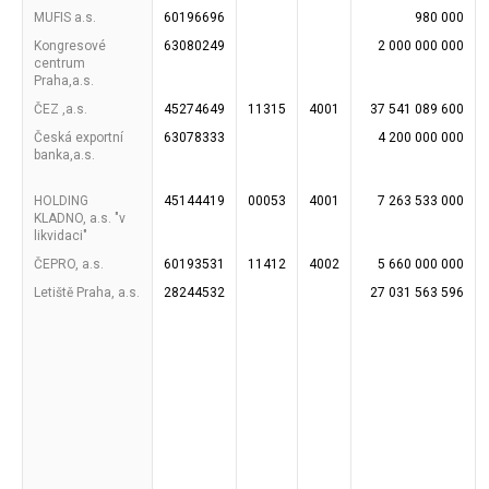
MUFIS a.s.
60196696
980 000
Kongresové
63080249
2 000 000 000
centrum
Praha,a.s.
ČEZ ,a.s.
45274649
11315
4001
37 541 089 600
Česká exportní
63078333
4 200 000 000
banka,a.s.
HOLDING
45144419
00053
4001
7 263 533 000
KLADNO, a.s. "v
likvidaci"
ČEPRO, a.s.
60193531
11412
4002
5 660 000 000
Letiště Praha, a.s.
28244532
27 031 563 596