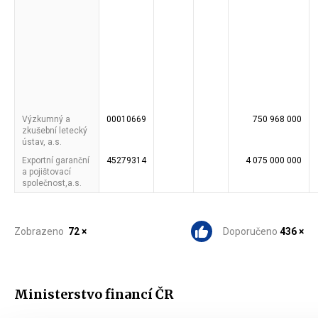
Výzkumný a
00010669
750 968 000
zkušební letecký
ústav, a.s.
Exportní garanční
45279314
4 075 000 000
a pojištovací
společnost,a.s.
Zobrazeno
72 ×
Doporučeno
436 ×
Ministerstvo financí ČR