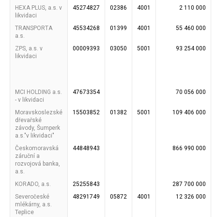
HEXA PLUS, a.s. v
45274827
02386
4001
2 110 000
likvidaci
TRANSPORTA
45534268
01399
4001
55 460 000
a.s.
ZPS, a.s. v
00009393
03050
5001
93 254 000
likvidaci
MCI HOLDING a.s.
47673354
70 056 000
- v likvidaci
Moravskoslezské
15503852
01382
5001
109 406 000
dřevařské
závody, Šumperk
a.s."v likvidaci"
Českomoravská
44848943
866 990 000
záruční a
rozvojová banka,
a.s.
KORADO, a.s.
25255843
287 700 000
Severočeské
48291749
05872
4001
12 326 000
mlékárny, a.s.
Teplice