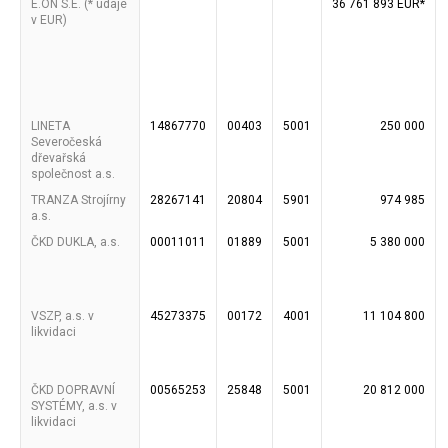
E.ON S.E. (* údaje
36 761 893 EUR*
v EUR)
LINETA
14867770
00403
5001
250 000
Severočeská
dřevařská
společnost a.s.
TRANZA Strojírny
28267141
20804
5901
974 985
a.s.
ČKD DUKLA, a.s.
00011011
01889
5001
5 380 000
VSZP, a.s. v
45273375
00172
4001
11 104 800
likvidaci
ČKD DOPRAVNÍ
00565253
25848
5001
20 812 000
SYSTÉMY, a.s. v
likvidaci