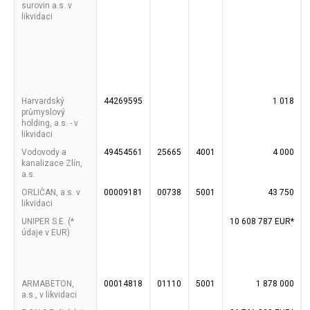
surovin a.s. v
likvidaci
Harvardský
44269595
1 018
průmyslový
holding, a.s. - v
likvidaci
Vodovody a
49454561
25665
4001
4 000
kanalizace Zlín,
a.s.
ORLIČAN, a.s. v
00009181
00738
5001
43 750
likvidaci
UNIPER S.E. (*
10 608 787 EUR*
údaje v EUR)
ARMABETON,
00014818
01110
5001
1 878 000
a.s., v likvidaci