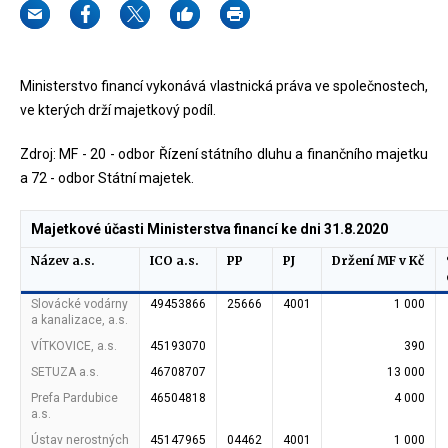
Ministerstvo financí vykonává vlastnická práva ve společnostech,
ve kterých drží majetkový podíl.
Zdroj: MF - 20 - odbor Řízení státního dluhu a finančního majetku
a 72 - odbor Státní majetek.
Majetkové účasti Ministerstva financí ke dni 31.8.2020
Název a.s.
ICO a.s.
PP
PJ
Držení MF v Kč
Slovácké vodárny
49453866
25666
4001
1 000
a kanalizace, a.s.
VÍTKOVICE, a.s.
45193070
390
SETUZA a.s.
46708707
13 000
Prefa Pardubice
46504818
4 000
a.s.
Ústav nerostných
45147965
04462
4001
1 000