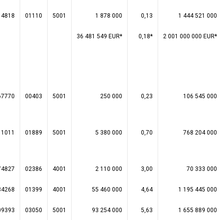
14818
01110
5001
1 878 000
0,13
1 444 521 000
36 481 549 EUR*
0,18*
2 001 000 000 EUR*
67770
00403
5001
250 000
0,23
106 545 000
11011
01889
5001
5 380 000
0,70
768 204 000
74827
02386
4001
2 110 000
3,00
70 333 000
34268
01399
4001
55 460 000
4,64
1 195 445 000
09393
03050
5001
93 254 000
5,63
1 655 889 000