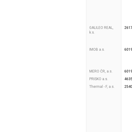
GALILEO REAL,
261
k.s.
IMOB a.s.
601
MERO ČR, a.s.
601
PRISKO a.s.
463
Thermal - F, a.s.
254