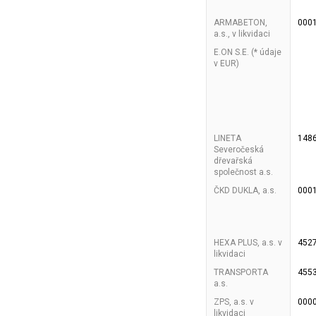
ARMABETON,
000
a.s., v likvidaci
E.ON S.E. (* údaje
v EUR)
LINETA
148
Severočeská
dřevařská
společnost a.s.
ČKD DUKLA, a.s.
000
HEXA PLUS, a.s. v
452
likvidaci
TRANSPORTA
455
a.s.
ZPS, a.s. v
000
likvidaci