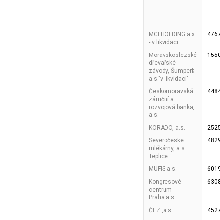
MCI HOLDING a.s.
476
- v likvidaci
Moravskoslezské
155
dřevařské
závody, Šumperk
a.s."v likvidaci"
Českomoravská
448
záruční a
rozvojová banka,
a.s.
KORADO, a.s.
252
Severočeské
482
mlékárny, a.s.
Teplice
MUFIS a.s.
601
Kongresové
630
centrum
Praha,a.s.
ČEZ ,a.s.
452