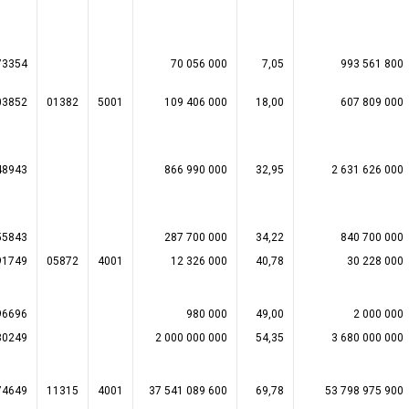
73354
70 056 000
7,05
993 561 800
03852
01382
5001
109 406 000
18,00
607 809 000
48943
866 990 000
32,95
2 631 626 000
55843
287 700 000
34,22
840 700 000
91749
05872
4001
12 326 000
40,78
30 228 000
96696
980 000
49,00
2 000 000
80249
2 000 000 000
54,35
3 680 000 000
74649
11315
4001
37 541 089 600
69,78
53 798 975 900