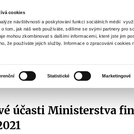
ívá cookies
nalýze návštěvnosti a poskytování funkcí sociálních médií vyu
Vyhledat
 o tom, jak náš web používáte, sdílíme se svými partnery pro so
daje mohou zkombinovat s dalšími informacemi, které jste jim pos
oho, že používáte jejich služby. Informace o zpracování cookies 
Finanční trh
Daně a účetnictví
Z
obrazit
Zobrazit
Zobrazit
ubmenu
submenu
submenu
ozpočtová
Finanční
Daně
olitika
trh
a
erenční
Statistické
Marketingové
účetnictví
ajetkové účasti
2021
Majetkové účasti Ministerstva financí ke dni 31.3
é účasti Ministerstva fin
2021