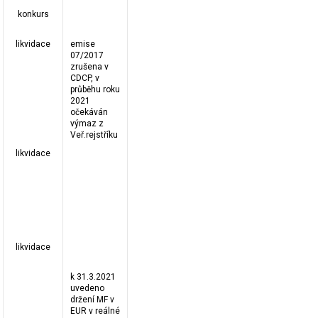
konkurs
likvidace
emise
07/2017
zrušena v
CDCP, v
průběhu roku
2021
očekáván
výmaz z
Veř.rejstříku
likvidace
likvidace
k 31.3.2021
uvedeno
držení MF v
EUR v reálné