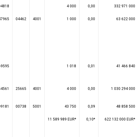
04818
4 000
0,00
332 971 000
47965
04462
4001
1 000
0,00
63 622 000
69595
1 018
0,01
41 466 840
54561
25665
4001
4 000
0,00
1 030 294 000
09181
00738
5001
43 750
0,09
48 858 500
11 589 989 EUR*
0,10*
622 132 000 EUR*