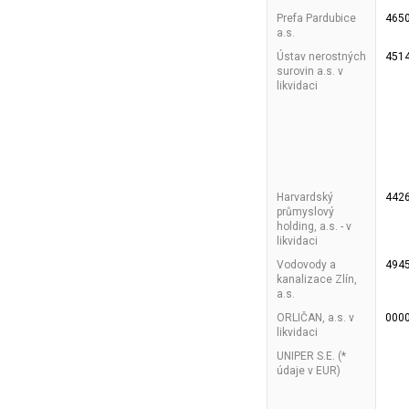
Prefa Pardubice
465
a.s.
Ústav nerostných
451
surovin a.s. v
likvidaci
Harvardský
442
průmyslový
holding, a.s. - v
likvidaci
Vodovody a
494
kanalizace Zlín,
a.s.
ORLIČAN, a.s. v
000
likvidaci
UNIPER S.E. (*
údaje v EUR)