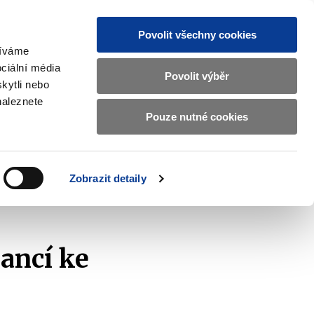
Povolit všechny cookies
žíváme
CZ
EN
ciální média
Základní
Povolit výběr
kytli nebo
informace
naleznete
o
Pouze nutné cookies
ahraničí a EU
Kontrola a regulace
Ministerstvu
Zobrazit
Zobrazit
submenu
submenu
financí
Zahraničí
Kontrola
a
a
v
Zobrazit detaily
EU
regulace
.2021
českém
znakovém
jazyce.
ancí ke