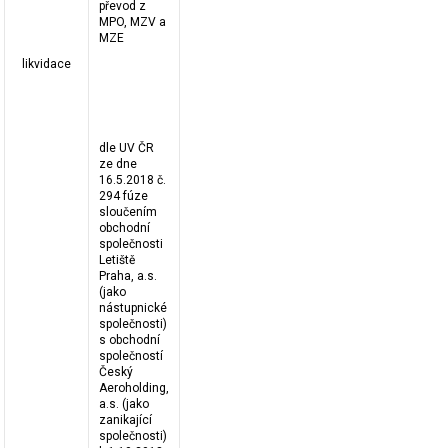
převod z
MPO, MZV a
MZE
likvidace
dle UV ČR
ze dne
16.5.2018 č.
294 fúze
sloučením
obchodní
společnosti
Letiště
Praha, a.s.
(jako
nástupnické
společnosti)
s obchodní
společností
Český
Aeroholding,
a.s. (jako
zanikající
společnosti)