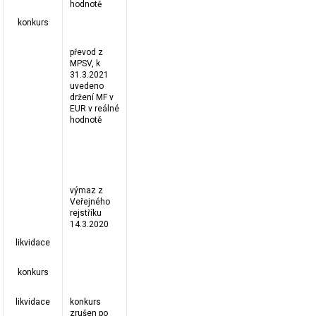
hodnotě
konkurs
převod z
MPSV, k
31.3.2021
uvedeno
držení MF v
EUR v reálné
hodnotě
výmaz z
Veřejného
rejstříku
14.3.2020
likvidace
konkurs
likvidace
konkurs
zrušen po