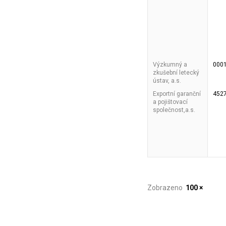
Výzkumný a
000
zkušební letecký
ústav, a.s.
Exportní garanční
452
a pojištovací
společnost,a.s.
Zobrazeno
100 ×