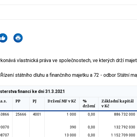
ykonává vlastnická práva ve společnostech, ve kterých drží majet
 Řízení státního dluhu a finančního majetku a 72 - odbor Státní ma
sterstva financí ke dni 31.3.2021
a.s.
PP
PJ
Držení MF v Kč
%
Základní kapitál
držení
v Kč
53866
25666
4001
1 000
0,00
886 732 000
93070
390
0,00
132 792 030
08707
13 000
0,00
1 152 709 000