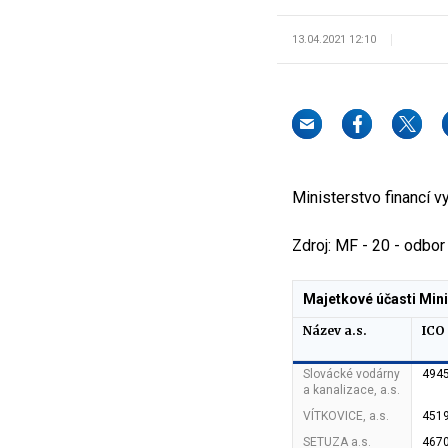
13.04.2021 12:10
Ministerstvo financí v
Zdroj: MF - 20 - odbor
Majetkové účasti Mini
Název a.s.
ICO 
Slovácké vodárny
494
a kanalizace, a.s.
VÍTKOVICE, a.s.
451
SETUZA a.s.
467