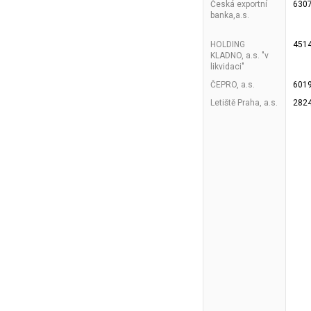
Česká exportní
630
banka,a.s.
HOLDING
451
KLADNO, a.s. "v
likvidaci"
ČEPRO, a.s.
601
Letiště Praha, a.s.
282