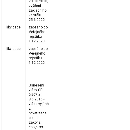
k 1.10.2018,
zvýšení
základního
kapitálu
25.6.2020
likvidace
zapsáno do
Veřejného
rejstříku
1.12.2020
likvidace
zapsáno do
Veřejného
rejstříku
1.12.2020
Usnesení
vlády ČR
č.507 z
8.6.2016 -
vláda vyjímá
z
privatizace
podle
zákona
č.92/1991