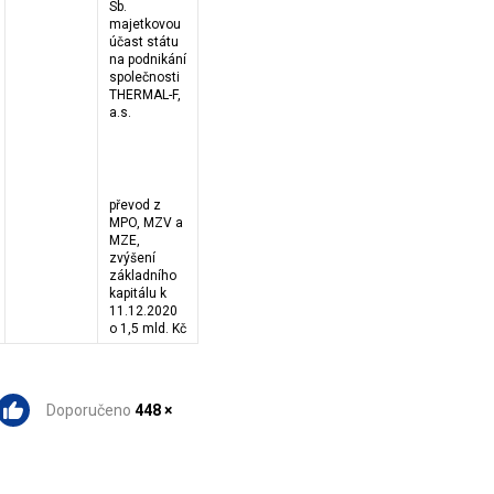
Sb.
majetkovou
účast státu
na podnikání
společnosti
THERMAL-F,
a.s.
převod z
MPO, MZV a
MZE,
zvýšení
základního
kapitálu k
11.12.2020
o 1,5 mld. Kč
Doporučeno
448 ×