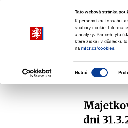
Tato webová stránka použ
K personalizaci obsahu, a
soubory cookie. Informace
Pohybujte
a analýzy. Partneři tyto ú
šipkami
které získali v důsledku t
na
mfcr.cz/cookies
.
nahoru
Ministerstvo
Rozpočtová politika
a
Zobrazit
Z
submenu
s
dolů
Ministerstvo
R
Výběr
p
Nutné
Pref
pro
souhlasu
Domů
Kontrola a regulace
Majetek státu
M
výběr
našeptaných
položek
Majetkov
dni 31.3.