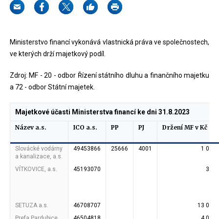
Ministerstvo financí vykonává vlastnická práva ve společnostech,
ve kterých drží majetkový podíl.
Zdroj: MF - 20 - odbor Řízení státního dluhu a finančního majetku
a 72 - odbor Státní majetek.
Majetkové účasti Ministerstva financí ke dni 31.8.2023
Název a.s.
ICO a.s.
PP
PJ
Držení MF v Kč
Slovácké vodárny
49453866
25666
4001
1 000
a kanalizace, a.s.
VÍTKOVICE, a.s.
45193070
390
SETUZA a.s.
46708707
13 000
Prefa Pardubice
46504818
4 000