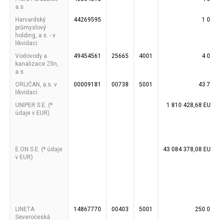
a.s.
Harvardský
44269595
1 038
průmyslový
holding, a.s. - v
likvidaci
Vodovody a
49454561
25665
4001
4 000
kanalizace Zlín,
a.s.
ORLIČAN, a.s. v
00009181
00738
5001
43 750
likvidaci
UNIPER S.E. (*
1 810 428,68 EUR*
údaje v EUR)
E.ON S.E. (* údaje
43 084 378,08 EUR*
v EUR)
LINETA
14867770
00403
5001
250 000
Severočeská