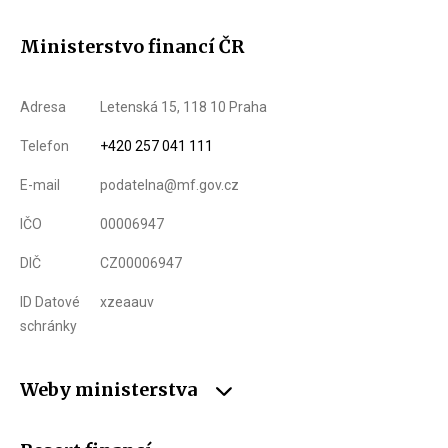
Ministerstvo financí ČR
Adresa
Letenská 15, 118 10 Praha
Telefon
+420 257 041 111
E-mail
podatelna@mf.gov.cz
IČO
00006947
DIČ
CZ00006947
ID Datové
xzeaauv
schránky
Weby ministerstva