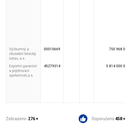
Výzkumný a
00010669
750 968 000
zkušební letecký
ústav, a.s.
Exportní garanční
45279314
5 814 000 000
a pojištovací
společnost,a.s.
Zobrazeno
276 ×
Doporučeno
458 ×