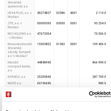
dřevařská
společnost a.s.
HEXA PLUS, a.s. v
45274827
02386
4001
2 110 000
likvidaci
ZPS, a.s. v
00009393
03050
5001
93 254 000
likvidaci
MCI HOLDING a.s.
47673354
70 056 000
- v likvidaci
Moravskoslezské
15503852
01382
5001
109 406 000
dřevařské
závody, Šumperk
a.s."v likvidaci"
Národní
44848943
866 990 000
rozvojová banka,
a.s.
KORADO, a.s.
25255843
287 700 000
MUFIS a.s.
60196696
980 000
Kongresové
63080249
2 000 000 000
centrum
Praha,a.s.
ČEZ ,a.s.
45274649
11315
4001
37 541 089 600
Česká exportní
63078333
4 200 000 000