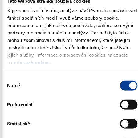
Tato webová stránka používá cookies
banka,a.s.
K personalizaci obsahu, analýze návštěvnosti a poskytování
HOLDING
45144419
00053
4001
7 263 533 000
funkcí sociálních médií využíváme soubory cookie.
KLADNO, a.s. "v
Informace o tom, jak náš web používáte, sdílíme se svými
likvidaci"
partnery pro sociální média a analýzy. Partneři tyto údaje
ČEPRO, a.s.
60193531
11412
4002
5 660 000 000
mohou zkombinovat s dalšími informacemi, které jste jim
Letiště Praha, a.s.
28244532
27 031 563 596
poskytli nebo které získali v důsledku toho, že používáte
jejich služby. Informace o zpracování cookies naleznete
na
mfcr.cz/cookies
.
Výběr
Nutné
souhlasu
Preferenční
Statistické