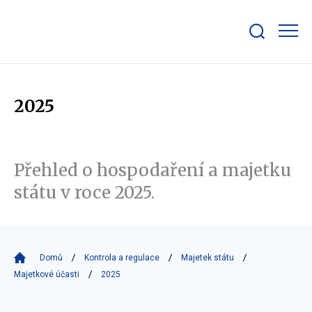
Zobrazit/skrýt
search
bar
2025
Přehled o hospodaření a majetku
státu v roce 2025.
Domů
Kontrola a regulace
Majetek státu
Majetkové účasti
2025