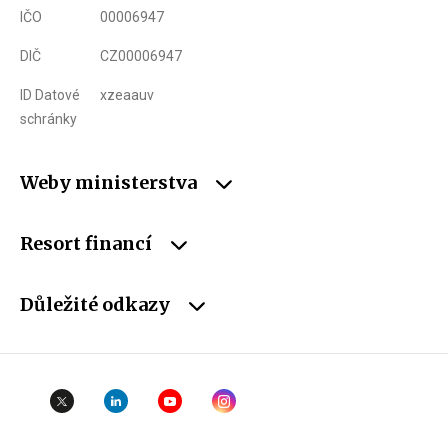
IČO
00006947
DIČ
CZ00006947
ID Datové
xzeaauv
schránky
Weby ministerstva
Resort financí
Důležité odkazy