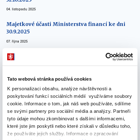
04. listopadu 2025
Majetkové účasti Ministerstva financí ke dni
30.9.2025
07. října 2025
Majetkové účasti Ministerstva financí ke dni
31.8.2025
03. září 2025
Tato webová stránka používá cookies
Majetkové účasti Ministerstva financí ke dni
K personalizaci obsahu, analýze návštěvnosti a
31.7.2025
poskytování funkcí sociálních médií využíváme soubory
cookie. Informace o tom, jak náš web používáte, sdílíme
04. srpna 2025
se svými partnery pro sociální média a analýzy. Partneři
tyto údaje mohou zkombinovat s dalšími informacemi,
Majetkové účasti Ministerstva financí ke dni
které jste jim poskytli nebo které získali v důsledku toho,
30.6.2025
že používáte jejich služby. Informace o zpracování
04. července 2025