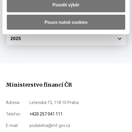
Povolit výběr
31.1.2025
03. února 2025
Pouze nutné cookies
Vyberte
2025
Ministerstvo financí ČR
Adresa
Letenská 15, 118 10 Praha
Telefon
+420 257 041 111
E-mail
podatelna@mf.gov.cz