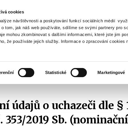
ívá cookies
nalýze návštěvnosti a poskytování funkcí sociálních médií vyu
Vyhledat
 o tom, jak náš web používáte, sdílíme se svými partnery pro so
daje mohou zkombinovat s dalšími informacemi, které jste jim pos
oho, že používáte jejich služby. Informace o zpracování cookies 
Finanční trh
Daně a účetnictví
Z
obrazit
Zobrazit
Zobrazit
ubmenu
submenu
submenu
ozpočtová
Finanční
Daně
olitika
trh
a
erenční
Statistické
Marketingové
účetnictví
ersonální nominace podle nominačního zákona
Zveřejnění údajů o uchazeči
ní údajů o uchazeči dle § 
. 353/2019 Sb. (nominačn