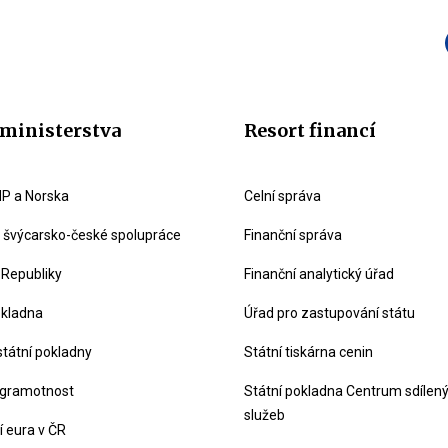
ministerstva
Resort financí
P a Norska
Celní správa
švýcarsko-české spolupráce
Finanční správa
 Republiky
Finanční analytický úřad
okladna
Úřad pro zastupování státu
státní pokladny
Státní tiskárna cenin
 gramotnost
Státní pokladna Centrum sdílen
služeb
 eura v ČR