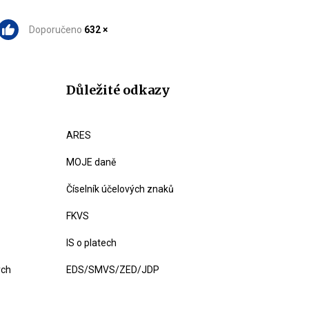
Doporučeno
632 ×
Důležité odkazy
ARES
MOJE daně
Číselník účelových znaků
FKVS
IS o platech
ých
EDS/SMVS/ZED/JDP