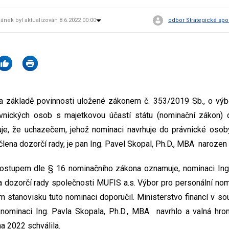
lánek byl aktualizován 8.6.2022 00:00
odbor Strategické spo
na základě povinnosti uložené zákonem č. 353/2019 Sb., o výb
vnických osob s majetkovou účastí státu (nominační zákon)
uje, že uchazečem, jehož nominaci navrhuje do právnické osob
 člena dozorčí rady, je pan Ing. Pavel Skopal, Ph.D., MBA narozen
postupem dle § 16 nominačního zákona oznamuje, nominaci Ing.
dozorčí rady společnosti MUFIS a.s. Výbor pro personální nomi
 stanovisku tuto nominaci doporučil. Ministerstvo financí v s
ominaci Ing. Pavla Skopala, Ph.D., MBA navrhlo a valná hro
a 2022 schválila.