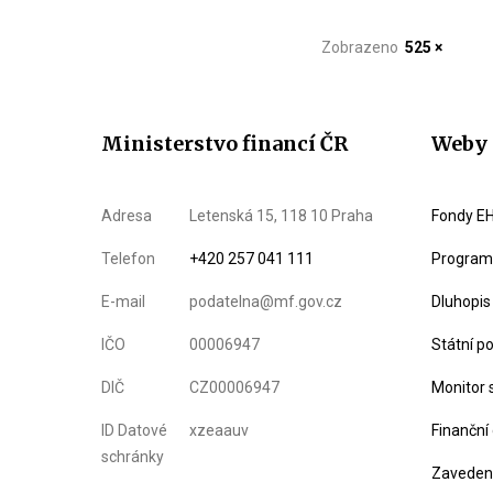
Zobrazeno
525 ×
Ministerstvo financí ČR
Weby 
Adresa
Letenská 15, 118 10 Praha
Fondy EH
Telefon
+420 257 041 111
Program 
E-mail
podatelna@mf.gov.cz
Dluhopis
IČO
00006947
Státní p
DIČ
CZ00006947
Monitor 
ID Datové
xzeaauv
Finanční
schránky
Zavedení