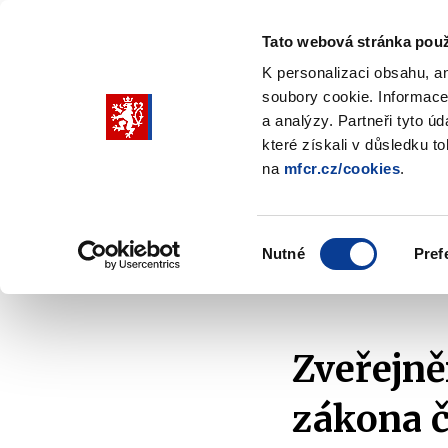
Tato webová stránka použ
K personalizaci obsahu, a
soubory cookie. Informace
Pohybujte
a analýzy. Partneři tyto ú
šipkami
které získali v důsledku t
na
mfcr.cz/cookies
.
nahoru
Ministerstvo
Rozpočtová politika
a
Zobrazit
Z
submenu
s
dolů
Ministerstvo
R
Výběr
p
Nutné
Pref
pro
souhlasu
Domů
Kontrola a regulace
Majetek státu
P
výběr
našeptaných
položek
Zveřejně
zákona č