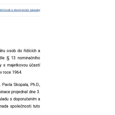
lečnosti a ekologické závazky
ěru osob do řídících a
 dle § 13 nominačního
y s majetkovou účastí
 v roce 1964.
 Pavla Skopala, Ph.D.,
nace projednal dne 3.
ouladu s doporučením a
mada společnosti tuto