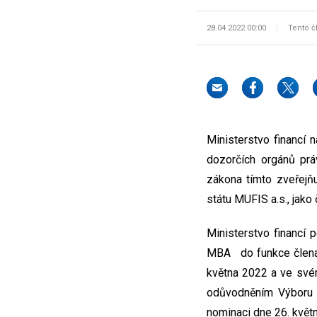
28.04.2022 00:00
Tento č
Ministerstvo financí 
dozorčích orgánů prá
zákona tímto zveřejň
státu MUFIS a.s., jako
Ministerstvo financí 
MBA do funkce člena 
května 2022 a ve svém
odůvodněním Výboru n
nominaci dne 26. květn