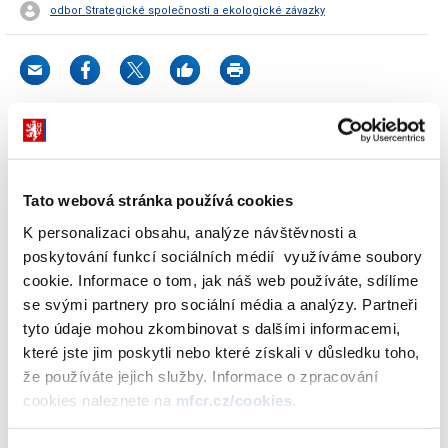
odbor Strategické společnosti a ekologické závazky
Ministerstvo financí na základě povinnosti uložené zákonem č.
353/2019 Sb., o výběru osob do řídících a dozorčích orgánů
právnických osob s majetkovou účastí státu (nominační zákon)
Tato webová stránka používá cookies
dle § 13 nominačního zákona tímto zveřejňuje, že uchazečem,
K personalizaci obsahu, analýze návštěvnosti a
jehož nominaci navrhuje do právnické osoby s majetkovou účastí
poskytování funkcí sociálních médií využíváme soubory
státu KORADO, a.s., jako člena dozorčí rady, je pan Ing. Radim
cookie. Informace o tom, jak náš web používáte, sdílíme
Jirout, MBA, LL.M. narozen v roce 1971.
se svými partnery pro sociální média a analýzy. Partneři
tyto údaje mohou zkombinovat s dalšími informacemi,
Ministerstvo financí postupem dle § 16 nominačního zákona
které jste jim poskytli nebo které získali v důsledku toho,
oznamuje, nominaci Ing. Radima Jirouta, MBA, LL.M. do funkce
že používáte jejich služby. Informace o zpracování
člena dozorčí rady společnosti KORADO, a.s. Výbor pro personální
cookies naleznete na
mfcr.cz/cookies
.
nominace projednal dne 31. května 2022 a ve svém stanovisku
tuto nominaci doporučil. Ministerstvo financí v souladu s