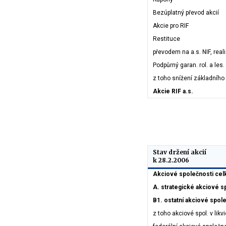
Bezúplatný převod akcií
Akcie pro RIF
Restituce
převodem na a.s. NIF, reali
Podpůrný garan. rol. a les.
z toho snížení základního 
Akcie RIF a.s.
Stav držení akcií
k 28.2.2006
Akciové společnosti ce
A. strategické akciové s
B1. ostatní akciové spol
z toho akciové spol. v likv