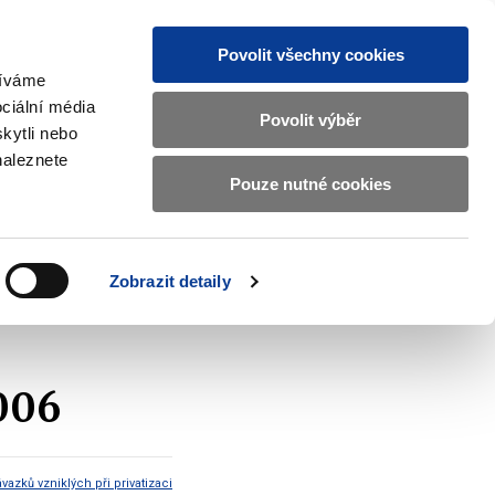
Povolit všechny cookies
žíváme
CZ
EN
ciální média
Základní
Povolit výběr
kytli nebo
informace
naleznete
o
Pouze nutné cookies
ahraničí a EU
Kontrola a regulace
Ministerstvu
Zobrazit
Zobrazit
submenu
submenu
financí
Zahraničí
Kontrola
a
a
v
Zobrazit detaily
EU
regulace
českém
znakovém
jazyce.
2006
azků vzniklých při privatizaci