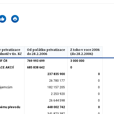
y privatizace
Od počátku privatizace
Z toho v roce 2006
notě v tis. Kč
do 28.2.2006
(do 28.2.2006)
MF ČR
769 993 699
3 000 000
CE AKCIÍ
685 838 642
0
237 835 900
0
26 780 177
0
.zájemcům
182 157 205
0
2 253 920
0
26 644 598
0
tnému převodu
448 002 742
0
341 873 387
0