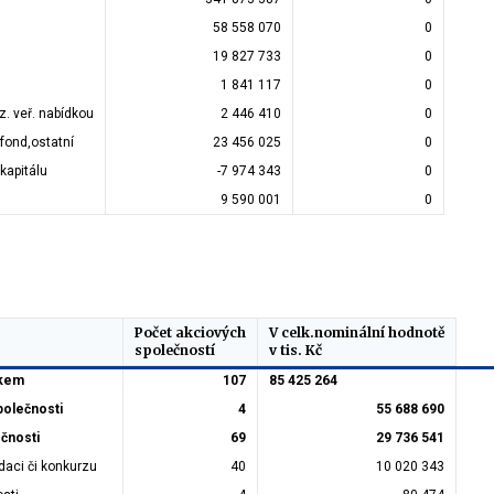
58 558 070
0
19 827 733
0
1 841 117
0
z. veř. nabídkou
2 446 410
0
 fond,ostatní
23 456 025
0
kapitálu
-7 974 343
0
9 590 001
0
Počet akciových
V celk.nominální hodnotě
společností
v tis. Kč
lkem
107
85 425 264
polečnosti
4
55 688 690
ečnosti
69
29 736 541
idaci či konkurzu
40
10 020 343