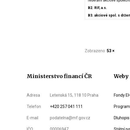
federální akciové společn
B2. RIF, a.s.
B3. akciové spol. s držen
Zobrazeno
53 ×
Ministerstvo financí ČR
Weby 
Adresa
Letenská 15, 118 10 Praha
Fondy EH
Telefon
+420 257 041 111
Program 
E-mail
podatelna@mf.gov.cz
Dluhopis
IČO
00006947
Státní p