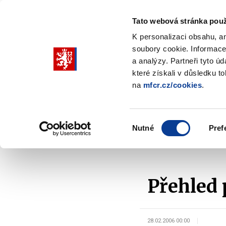
Tato webová stránka použ
K personalizaci obsahu, a
soubory cookie. Informace
Pohybujte
a analýzy. Partneři tyto ú
šipkami
které získali v důsledku t
na
mfcr.cz/cookies
.
nahoru
Ministerstvo
Rozpočtová politika
a
Zobrazit
Z
submenu
s
dolů
Ministerstvo
R
Výběr
p
Nutné
Pref
pro
souhlasu
Domů
Kontrola a regulace
Majetek státu
S
výběr
našeptaných
položek
Přehled 
28.02.2006 00:00