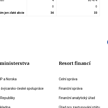
osti
4
80 474
0
0
ím jen zlaté akcie
34
33
ministerstva
Resort financí
P a Norska
Celní správa
švýcarsko-české spolupráce
Finanční správa
 Republiky
Finanční analytický úřad
okladna
Úřad pro zastupování státu