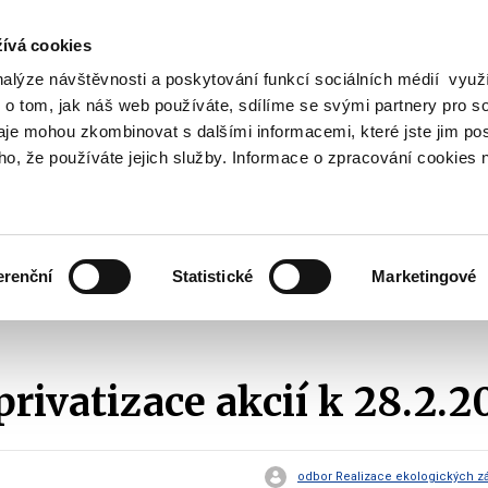
ívá cookies
nalýze návštěvnosti a poskytování funkcí sociálních médií vyu
Vyhledat
 o tom, jak náš web používáte, sdílíme se svými partnery pro so
daje mohou zkombinovat s dalšími informacemi, které jste jim pos
oho, že používáte jejich služby. Informace o zpracování cookies 
Finanční trh
Daně a účetnictví
Z
obrazit
Zobrazit
Zobrazit
ubmenu
submenu
submenu
ozpočtová
Finanční
Daně
olitika
trh
a
erenční
Statistické
Marketingové
účetnictví
tav privatizačních projektů
2006
Přehled privatizace akcií k 28.2.2006
privatizace akcií k 28.2.
odbor Realizace ekologických záv