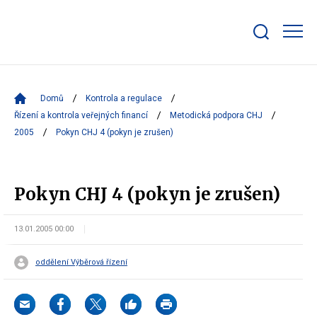
Zobrazit/skrýt
search
bar
Domů
Kontrola a regulace
Řízení a kontrola veřejných financí
Metodická podpora CHJ
2005
Pokyn CHJ 4 (pokyn je zrušen)
Pokyn CHJ 4 (pokyn je zrušen)
13.01.2005 00:00
oddělení Výběrová řízení