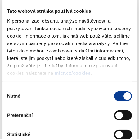
Tato webová stránka používá cookies
Přílohy:
K personalizaci obsahu, analýze návštěvnosti a
Příloha č. 1 - Výběrové riziko
poskytování funkcí sociálních médií využíváme soubory
Příloha č. 2 - Výpočet velikosti vzorku ze základního souboru
cookie. Informace o tom, jak náš web používáte, sdílíme
Příloha č. 3 - Nejčastěji používané metody pro výběr vzorku při
se svými partnery pro sociální média a analýzy. Partneři
zkoumání vlastností operací
tyto údaje mohou zkombinovat s dalšími informacemi,
které jste jim poskytli nebo které získali v důsledku toho,
Od 1.5.2014 byla tato agenda převedena do kompetence
že používáte jejich služby. Informace o zpracování
oddělení 4701 - Harmonizace systému finanční kontroly.
cookies naleznete na
mfcr.cz/cookies
.
Výběr
Dokumenty ke stažení
Nutné
souhlasu
Preferenční
Pokyn CHJ-4
(229 kB)
Statistické