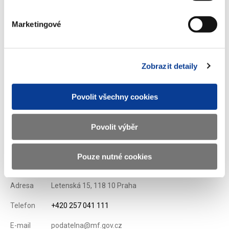
Stáhnout vybrané (
0
)
Marketingové
Stáhnout vše
Zobrazit detaily
Povolit všechny cookies
Zobrazeno
145 ×
Doporučeno
460 ×
Povolit výběr
Ministerstvo financí ČR
Pouze nutné cookies
Adresa
Letenská 15, 118 10 Praha
Telefon
+420 257 041 111
E-mail
podatelna@mf.gov.cz