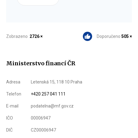
Zobrazeno
2726 ×
Doporučeno
505 ×
Ministerstvo financí ČR
Adresa
Letenská 15, 118 10 Praha
Telefon
+420 257 041 111
E-mail
podatelna@mf.gov.cz
IČO
00006947
DIČ
CZ00006947