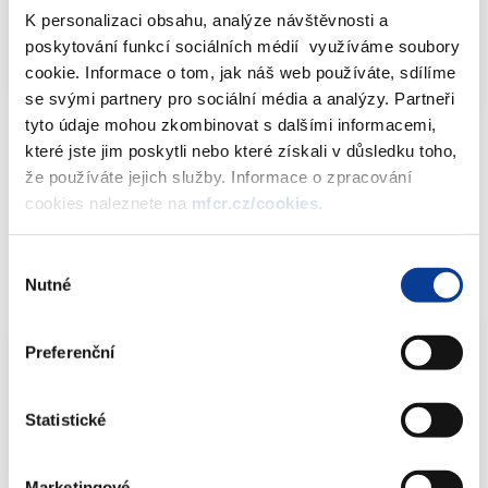
(980,89 kB)
K personalizaci obsahu, analýze návštěvnosti a
poskytování funkcí sociálních médií využíváme soubory
(verze 1.0)
cookie. Informace o tom, jak náš web používáte, sdílíme
se svými partnery pro sociální média a analýzy. Partneři
tyto údaje mohou zkombinovat s dalšími informacemi,
které jste jim poskytli nebo které získali v důsledku toho,
že používáte jejich služby. Informace o zpracování
S účinností od 1. ledna 2027 je zákon č. 320/2001 Sb., o finanční
cookies naleznete na
mfcr.cz/cookies
.
kontrole ve veřejné správě nahrazen zákonem č. 231/2025 Sb., o
řízení a kontrole ve veřejných financí. Aktualizovaná
verze 2.0
metodického pokynu reflektuje požadavky zákona č.
Výběr
231/2025 Sb., o řízení a kontrole ve veřejných financí
.
Nutné
souhlasu
Preferenční
Metodický pokyn CHJ č. 15 (verze 2.0)
(1 080,58 kB)
Statistické
(verze 2.0)
Marketingové