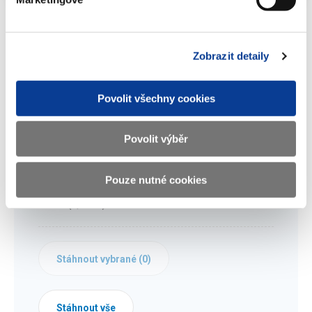
Zobrazit detaily
Dokumenty ke stažení
Povolit všechny cookies
Metodický pokyn CHJ č. 15 (verze 1.0)
Povolit výběr
(981 kB)
Pouze nutné cookies
Metodický pokyn CHJ č. 15 (verze 2.0)
(1,1 MB)
Stáhnout vybrané (
0
)
Stáhnout vše