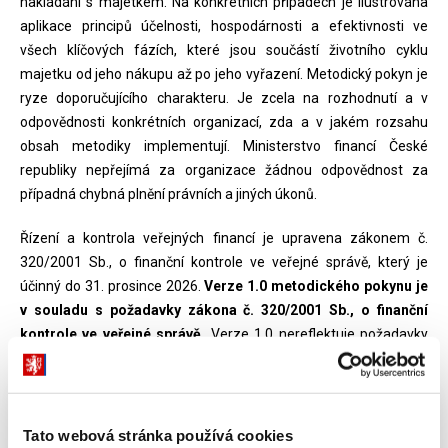
nakládání s majetkem. Na konkrétních případech je ilustrována
aplikace principů účelnosti, hospodárnosti a efektivnosti ve
všech klíčových fázích, které jsou součástí životního cyklu
majetku od jeho nákupu až po jeho vyřazení. Metodický pokyn je
ryze doporučujícího charakteru. Je zcela na rozhodnutí a v
odpovědnosti konkrétních organizací, zda a v jakém rozsahu
obsah metodiky implementují. Ministerstvo financí České
republiky nepřejímá za organizace žádnou odpovědnost za
případná chybná plnění právních a jiných úkonů.
Řízení a kontrola veřejných financí je upravena zákonem č.
320/2001 Sb., o finanční kontrole ve veřejné správě, který je
účinný do 31. prosince 2026.
Verze 1.0 metodického pokynu je
v souladu s požadavky zákona č. 320/2001 Sb., o finanční
kontrole ve veřejné správě.
Verze 1.0 nereflektuje požadavky
nadcházející právní úpravy účinné od 1. ledna 2027.
Tato webová stránka používá cookies
Metodický pokyn CHJ č. 15 (verze 1.0)