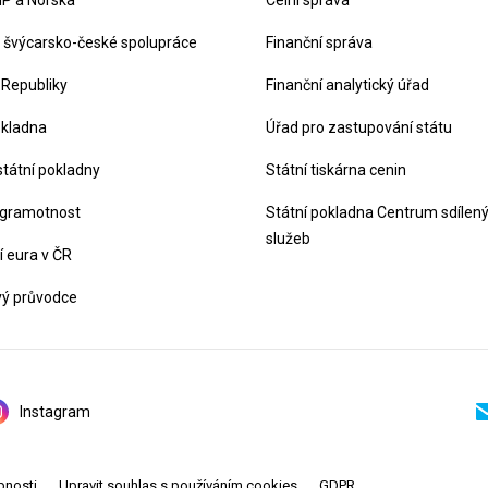
P a Norska
Celní správa
švýcarsko-české spolupráce
Finanční správa
 Republiky
Finanční analytický úřad
okladna
Úřad pro zastupování státu
státní pokladny
Státní tiskárna cenin
 gramotnost
Státní pokladna Centrum sdílen
služeb
 eura v ČR
vý průvodce
Instagram
pnosti
Upravit souhlas s používáním cookies
GDPR