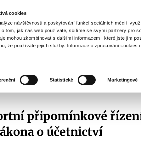
ívá cookies
nalýze návštěvnosti a poskytování funkcí sociálních médií vyu
Vyhledat
 o tom, jak náš web používáte, sdílíme se svými partnery pro so
daje mohou zkombinovat s dalšími informacemi, které jste jim pos
oho, že používáte jejich služby. Informace o zpracování cookies 
Finanční trh
Daně a účetnictví
Z
obrazit
Zobrazit
Zobrazit
ubmenu
submenu
submenu
ozpočtová
Finanční
Daně
olitika
trh
a
erenční
Statistické
Marketingové
účetnictví
řejné diskuze
2022
Meziresortní připomínkové řízení k návrhu zákona o
rtní připomínkové řízen
ákona o účetnictví