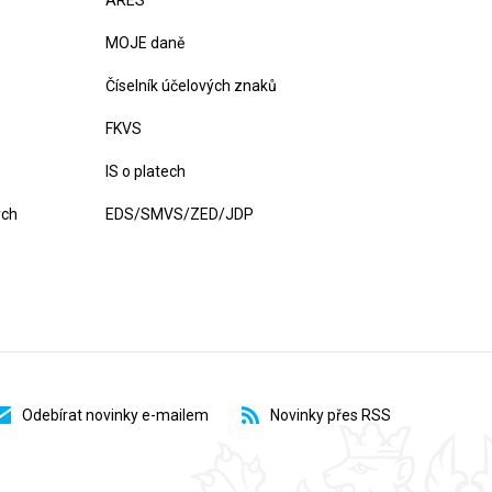
ARES
MOJE daně
Číselník účelových znaků
FKVS
IS o platech
ých
EDS/SMVS/ZED/JDP
Odebírat novinky e-mailem
Novinky přes RSS