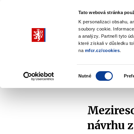
Tato webová stránka použ
K personalizaci obsahu, a
soubory cookie. Informace
Pohybujte
a analýzy. Partneři tyto ú
šipkami
které získali v důsledku t
na
mfcr.cz/cookies
.
nahoru
Ministerstvo
Rozpočtová politika
a
Zobrazit
Z
submenu
s
dolů
Ministerstvo
R
Výběr
p
Nutné
Pref
pro
souhlasu
Domů
Ministerstvo
Kariéra a vzdělávání
Ve
výběr
našeptaných
položek
Mezireso
návrhu z