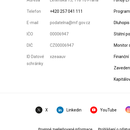
Adresa
Letenská 15, 118 10 Praha
Fondy EH
Telefon
+420 257 041 111
Program 
E-mail
podatelna@mf.gov.cz
Dluhopis
IČO
00006947
Státní p
DIČ
CZ00006947
Monitor 
ID Datové
xzeaauv
Finanční
schránky
Zavedení
Kapitálo
Linkedin
YouTube
X
Povinné zveřejňované informace
Prohlášení o přístu