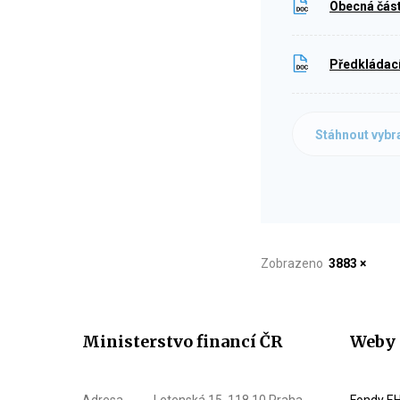
Obecná část
Předkládací
Stáhnout vybr
Zobrazeno
3883 ×
Ministerstvo financí ČR
Weby 