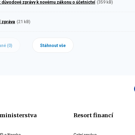
 důvodové zprávy k novému zákonu o účetnictví
(359 kB)
 zpráva
(21 kB)
ané (
0
)
Stáhnout vše
ministerstva
Resort financí