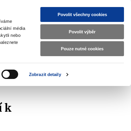
Povolit všechny cookies
žíváme
CZ
EN
ciální média
Základní
Povolit výběr
kytli nebo
informace
naleznete
o
Pouze nutné cookies
ahraničí a EU
Kontrola a regulace
Ministerstvu
Zobrazit
Zobrazit
submenu
submenu
financí
Zahraničí
Kontrola
a
a
v
Zobrazit detaily
EU
regulace
 účetnictví
českém
znakovém
jazyce.
í k