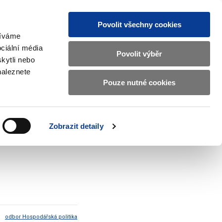
Povolit všechny cookies
žíváme
CZ
EN
ciální média
Základní
Povolit výběr
kytli nebo
informace
naleznete
o
Pouze nutné cookies
ahraničí a EU
Kontrola a regulace
Ministerstvu
Zobrazit
Zobrazit
submenu
submenu
financí
Zahraničí
Kontrola
a
a
v
Zobrazit detaily
EU
regulace
xi
českém
znakovém
jazyce.
odbor Hospodářská politika