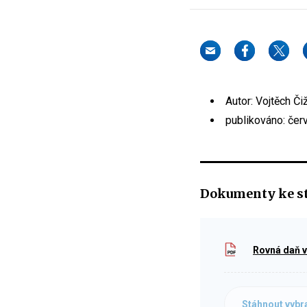
Autor: Vojtěch Či
publikováno: čer
Dokumenty ke s
Rovná daň v 
Stáhnout vybr