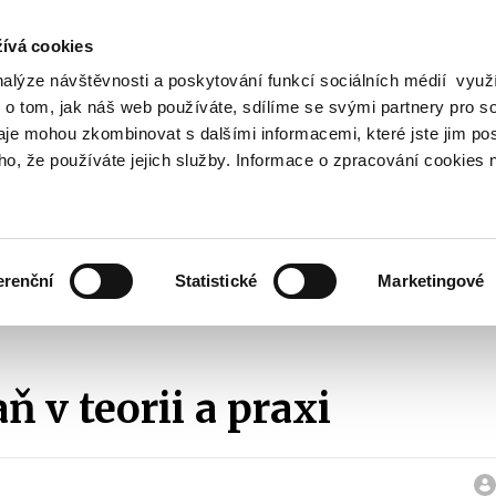
ívá cookies
nalýze návštěvnosti a poskytování funkcí sociálních médií vyu
Vyhledat
 o tom, jak náš web používáte, sdílíme se svými partnery pro so
daje mohou zkombinovat s dalšími informacemi, které jste jim pos
oho, že používáte jejich služby. Informace o zpracování cookies 
Finanční trh
Daně a účetnictví
Z
obrazit
Zobrazit
Zobrazit
ubmenu
submenu
submenu
ozpočtová
Finanční
Daně
olitika
trh
a
erenční
Statistické
Marketingové
účetnictví
dělávání
Odborné studie a výzkumy
2008
Rovná daň v teorii a pra
ň v teorii a praxi