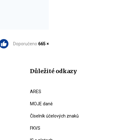
Doporučeno
665 ×
Důležité odkazy
ARES
MOJE daně
Číselník účelových znaků
FKVS