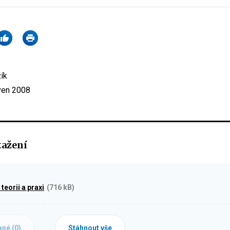
žík
ven 2008
tažení
teorii a praxi
(716 kB)
ané (
0
)
Stáhnout vše