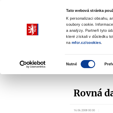
Tato webová stránka použ
K personalizaci obsahu, a
soubory cookie. Informace
Pohybujte
a analýzy. Partneři tyto ú
šipkami
které získali v důsledku t
na
mfcr.cz/cookies
.
nahoru
Ministerstvo
Rozpočtová politika
a
Zobrazit
Z
submenu
s
dolů
Ministerstvo
R
Výběr
p
Nutné
Pref
pro
souhlasu
Domů
Ministerstvo
Kariéra a vzdělávání
Vz
výběr
našeptaných
položek
Rovná da
16.06.2008 00:00