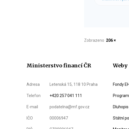
Zobrazeno
206 ×
Ministerstvo financí ČR
Weby 
Adresa
Letenská 15, 118 10 Praha
Fondy EH
Telefon
+420 257 041 111
Program 
E-mail
podatelna@mf.gov.cz
Dluhopis
IČO
00006947
Státní p