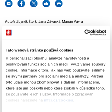
Autoři: Zbyněk Štork, Jana Závacká, Marián Vávra
Dokumenty ke stažení
Tato webová stránka používá cookies
K personalizaci obsahu, analýze návštěvnosti a
HUBERT: DSGE model České republiky
poskytování funkcí sociálních médií využíváme soubory
(635 kB)
cookie. Informace o tom, jak náš web používáte, sdílíme
se svými partnery pro sociální média a analýzy. Partneři
tyto údaje mohou zkombinovat s dalšími informacemi,
Stáhnout vybrané (
0
)
které jste jim poskytli nebo které získali v důsledku toho,
že používáte jejich služby. Informace o zpracování
cookies naleznete na
mfcr.cz/cookies
.
Stáhnout vše