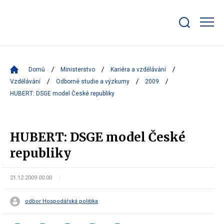
Zobrazit/skrýt
search
bar
Domů
Ministerstvo
Kariéra a vzdělávání
Vzdělávání
Odborné studie a výzkumy
2009
HUBERT: DSGE model České republiky
HUBERT: DSGE model České
republiky
21.12.2009 00:00
odbor Hospodářská politika