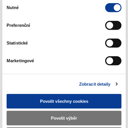
Výběr
Nutné
souhlasu
Preferenční
Zobrazeno
197 ×
Doporučeno
669 ×
Statistické
Ministerstvo financí ČR
Marketingové
Adresa
Letenská 15, 118 10 Praha
Telefon
+420 257 041 111
Zobrazit detaily
E-mail
podatelna@mf.gov.cz
Povolit všechny cookies
IČO
00006947
DIČ
CZ00006947
Povolit výběr
ID Datové
xzeaauv