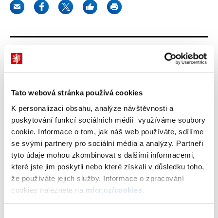
Dokumenty ke stažení
Tato webová stránka používá cookies
Úkolová část Strategie rovnosti žen a
K personalizaci obsahu, analýze návštěvnosti a
mužů na léta 2021-2030
poskytování funkcí sociálních médií využíváme soubory
(2 MB)
cookie. Informace o tom, jak náš web používáte, sdílíme
se svými partnery pro sociální média a analýzy. Partneři
tyto údaje mohou zkombinovat s dalšími informacemi,
Stáhnout vybrané (
0
)
které jste jim poskytli nebo které získali v důsledku toho,
že používáte jejich služby. Informace o zpracování
cookies naleznete na
mfcr.cz/cookies
.
Stáhnout vše
Výběr