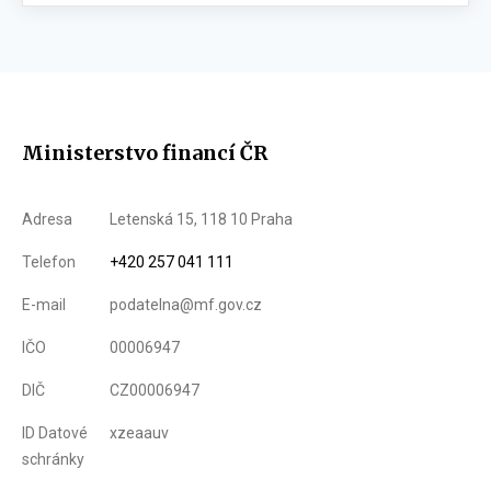
Ministerstvo financí ČR
Adresa
Letenská 15, 118 10 Praha
Telefon
+420 257 041 111
E-mail
podatelna@mf.gov.cz
IČO
00006947
DIČ
CZ00006947
ID Datové
xzeaauv
schránky