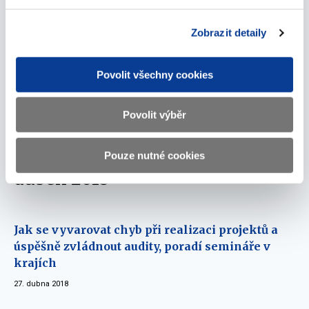
07. června 2018
Zobrazit detaily
Prezentace první konsolidované účetní závěrky
státu
Povolit všechny cookies
07. června 2018
Povolit výběr
Česko udává evropský trend v regulaci hazardu
01. června 2018
Pouze nutné cookies
duben 2018
Jak se vyvarovat chyb při realizaci projektů a
úspěšně zvládnout audity, poradí semináře v
krajích
27. dubna 2018