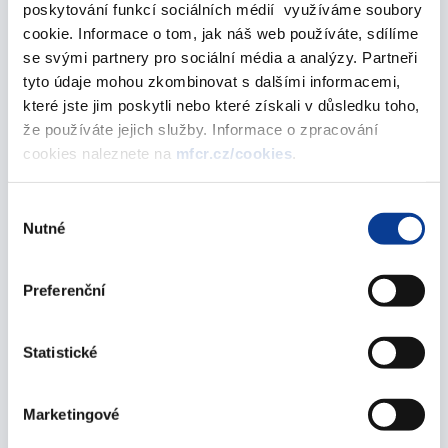
poskytování funkcí sociálních médií využíváme soubory
září 2018
cookie. Informace o tom, jak náš web používáte, sdílíme
se svými partnery pro sociální média a analýzy. Partneři
tyto údaje mohou zkombinovat s dalšími informacemi,
Pozvánka na seminář „Obchodní příležitosti s
které jste jim poskytli nebo které získali v důsledku toho,
EBRD a exportní příležitosti v Turecku, Polsku a
že používáte jejich služby. Informace o zpracování
na Ukrajině“
cookies naleznete na
mfcr.cz/cookies
.
10. září 2018
Výběr
Nutné
Pozvánka na seminář „Možnosti financování
souhlasu
mezinárodními finančními institucemi“
05. září 2018
Preferenční
červen 2018
Statistické
Představení první úplné konsolidované účetní
Marketingové
závěrky České republiky