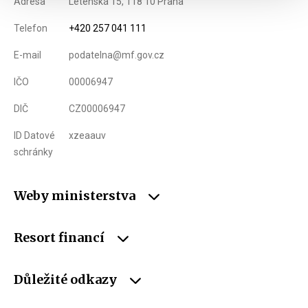
Adresa
Letenská 15, 118 10 Praha
Telefon
+420 257 041 111
E-mail
podatelna@mf.gov.cz
IČO
00006947
DIČ
CZ00006947
ID Datové
xzeaauv
schránky
Weby ministerstva
Resort financí
Důležité odkazy