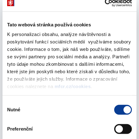
Veřejná konzultace č. III/2010 - návrh zákona,
kterým se mění zákon č. 189/2004 Sb., o
Tato webová stránka používá cookies
kolektivním investování, ve znění pozdějších
předpisů, a některé další zákony
K personalizaci obsahu, analýze návštěvnosti a
poskytování funkcí sociálních médií využíváme soubory
06. srpna 2010
cookie. Informace o tom, jak náš web používáte, sdílíme
se svými partnery pro sociální média a analýzy. Partneři
červen 2010
tyto údaje mohou zkombinovat s dalšími informacemi,
které jste jim poskytli nebo které získali v důsledku toho,
že používáte jejich služby. Informace o zpracování
Veřejná konzultace č. II/2010 - návrh zákona
cookies naleznete na
mfcr.cz/cookies
.
týkající se nové právní úpravy vydávání
elektronických peněz a nové právní úpravy
Výběr
platebních systémů s neodvolatelností
Nutné
souhlasu
zúčtování a vypořádacích systémů s
neodvolatelností vypořádání
Preferenční
04. června 2010