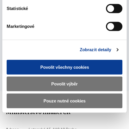
únor 2010
Statistické
Marketingové
Veřejná konzultace č. I/2010 - k UCITS IV:
Zásadní novinky
08. února 2010
Zobrazit detaily
Vyberte
2010
Povolit všechny cookies
Povolit výběr
Pouze nutné cookies
Ministerstvo financí ČR