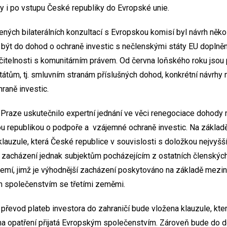
y i po vstupu České republiky do Evropské unie.
ých bilaterálních konzultací s Evropskou komisí byl návrh něko
ly být do dohod o ochraně investic s nečlenskými státy EU dopln
učitelnosti s komunitárním právem. Od června loňského roku jsou
tátům, tj. smluvním stranám příslušných dohod, konkrétní návrhy n
raně investic.
 Praze uskutečnilo expertní jednání ve věci renegociace dohod
ou republikou o podpoře a vzájemné ochraně investic. Na základ
lauzule, která České republice v souvislosti s doložkou nejvyš
 zacházení jednak subjektům pocházejícím z ostatních členských
zemí, jimž je výhodnější zacházení poskytováno na základě mezi
 společenstvím se třetími zeměmi.
 převod plateb investora do zahraničí bude vložena klauzule, kter
a opatření přijatá Evropským společenstvím. Zároveň bude do 