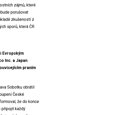
ostních zájmů, které
nebude porušovat
ákladě zkušeností z
ých sporů, která ČR
zi Evropským
o Inc. a Japan
souvisejícím praním
ava Sobotku obrátil
stoupení České
nformoval, že do konce
 připojit každý