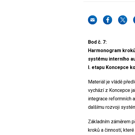
Bod č. 7:
Harmonogram kroků k
systému interního au
I. etapu Koncepce k
Materiál je vládě před
vychází z Koncepce jak
integrace reformních a 
dalšímu rozvoji systém
Základním záměrem pře
kroků a činností, kter