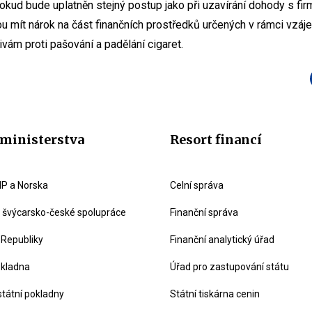
Pokud bude uplatněn stejný postup jako při uzavírání dohody s f
ou mít nárok na část finančních prostředků určených v rámci vzá
ivám proti pašování a padělání cigaret.
ministerstva
Resort financí
P a Norska
Celní správa
švýcarsko-české spolupráce
Finanční správa
 Republiky
Finanční analytický úřad
okladna
Úřad pro zastupování státu
státní pokladny
Státní tiskárna cenin