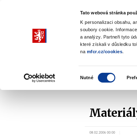
Tato webová stránka použ
K personalizaci obsahu, a
soubory cookie. Informace
Pohybujte
a analýzy. Partneři tyto ú
šipkami
které získali v důsledku t
na
mfcr.cz/cookies
.
nahoru
Ministerstvo
Rozpočtová politika
a
Zobrazit
Z
submenu
s
dolů
Ministerstvo
R
Výběr
p
Nutné
Pref
pro
souhlasu
Domů
Ministerstvo
Média
Materiály na jed
výběr
našeptaných
položek
Materiál
08.02.2006 00:00