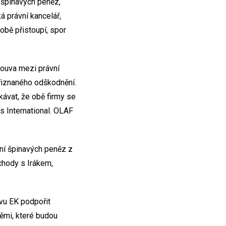
í špinavých peněz,
á právní kancelář,
obě přistoupí, spor
louva mezi právní
přiznaného odškodnění.
kávat, že obě firmy se
s International. OLAF
aní špinavých peněz z
chody s Irákem,
ivu EK podpořit
ěmi, které budou