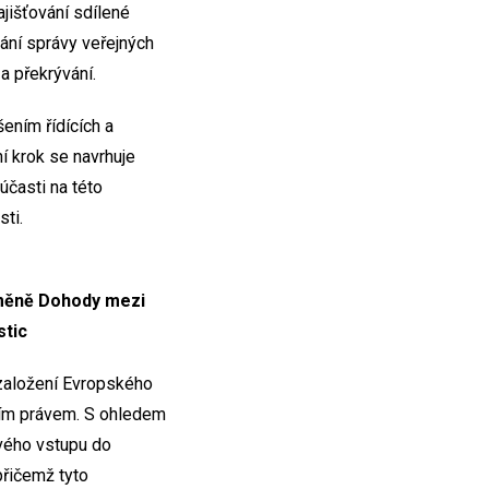
ajišťování sdílené
vání správy veřejných
a překrývání.
ením řídících a
í krok se navrhuje
účasti na této
nosti.
změně Dohody mezi
stic
 založení Evropského
ním právem. S ohledem
svého vstupu do
přičemž tyto