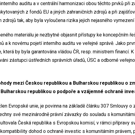
interního auditu a v centrální harmonizaci obou těchto prvků při z
ytovaných z fondů EU a jiných zahraničních zdrojů a při zajišťo
 zdrojů tak, aby byla vyloučena rizika jejich nejasného vymezení 
ženého materiálu je nezbytné objasnit přístupy ke koncepčním řeš
 a k novému pojetí interního auditu ve veřejné správě. Jako prvn
 která by byla garantována vládou ČR, resp. ministrem financí. K 
izváni zástupci ústředních správních úřadů, ÚSC a odborné veřej
ohody mezi Českou republikou a Bulharskou republikou o 
 Bulharskou republikou o podpoře a vzájemné ochraně inve
 člen Evropské unie, je povinna na základě článku 307 Smlouvy o
šechny své mezinárodně právní závazky do souladu s komunitár
ultovala Česká republika s Evropskou komisí, v rámci přípravy 
 kompatibility dohod o ochraně investic s komunitárním právem, 