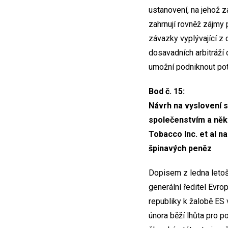
ustanovení, na jehož 
zahrnují rovněž zájmy
závazky vyplývající z 
dosavadních arbitráží
umožní podniknout pot
Bod č. 15:
Návrh na vyslovení 
společenstvím a někt
Tobacco Inc. et al n
špinavých peněz
Dopisem z ledna letoš
generální ředitel Evro
republiky k žalobě ES 
února běží lhůta pro p