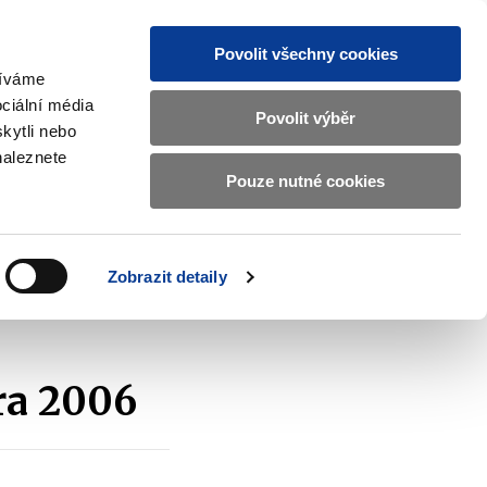
Povolit všechny cookies
žíváme
CZ
EN
ciální média
Základní
Povolit výběr
kytli nebo
informace
naleznete
o
Pouze nutné cookies
ahraničí a EU
Kontrola a regulace
Ministerstvu
Zobrazit
Zobrazit
submenu
submenu
financí
Zahraničí
Kontrola
a
a
v
Zobrazit detaily
EU
regulace
českém
znakovém
jazyce.
ra 2006