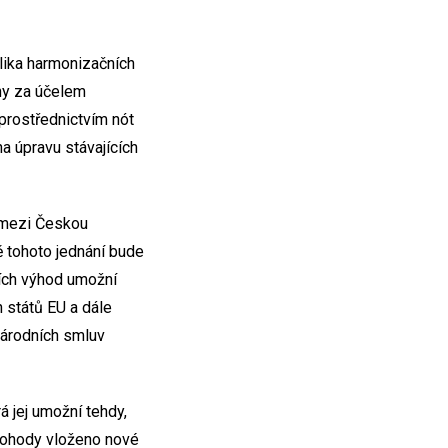
lika harmonizačních
ěny za účelem
 prostřednictvím nót
a úpravu stávajících
y mezi Českou
ě tohoto jednání bude
ších výhod umožní
 států EU a dále
národních smluv
á jej umožní tehdy,
dohody vloženo nové