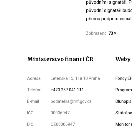
původními signatáři. 
původní signatáři bud
přímou podporu iniciat
Zobrazeno
73 ×
Ministerstvo financí ČR
Weby 
Adresa
Letenská 15, 118 10 Praha
Fondy EH
Telefon
+420 257 041 111
Program 
E-mail
podatelna@mf.gov.cz
Dluhopis
IČO
00006947
Státní p
DIČ
CZ00006947
Monitor 