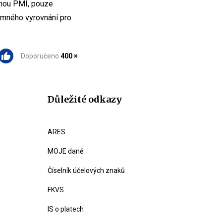
irmou PMI, pouze
jemného vyrovnání pro
Doporučeno
400 ×
Důležité odkazy
ARES
MOJE daně
Číselník účelových znaků
FKVS
IS o platech