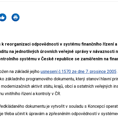
 reorganizaci odpovědnosti v systému finančního řízení a 
ditu na jednotlivých úrovních veřejné správy v návaznosti na
ontrolního systému v České republice se zaměřením na finan
ložen na základě jejího
usnesení č.1570 ze dne 7. prosince 2005
o základního programového dokumentu, který stanoví hlavní princ
modernizačních aktivit státu, krajů, obcí a ostatních veřejných ins
u vnitřního řízení a kontroly v ČR.
dkládaného dokumentu je vytvořit v souladu s Koncepcí operativ
é je třeba učinit k úpravám a zpřesněním odpovědností v systémec