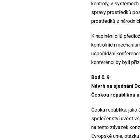
kontroly, v systémech 
správy prostředků posk
prostředků z národních
K naplnění cílů předlo
kontrolních mechanismů
uspořádání konference,
konferenci by byli př
Bod č. 9:
Návrh na sjednání D
Českou republikou a
Česká republika, jako
společenství uvést v
na tento závazek konz
Evropské unie, otázku