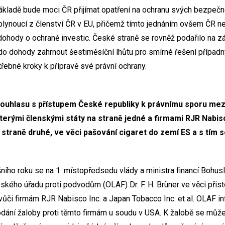
základě bude moci ČR přijímat opatření na ochranu svých bezpečn
 plynoucí z členství ČR v EU, přičemž tímto jednáním ovšem ČR 
dohody o ochraně investic. České straně se rovněž podařilo na z
 do dohody zahrnout šestiměsíční lhůtu pro smírné řešení případn
řebné kroky k přípravě své právní ochrany.
souhlasu s přístupem České republiky k právnímu sporu me
erými členskými státy na straně jedné a firmami RJR Nabisc
a straně druhé, ve věci pašování cigaret do zemí ES a s tím 
ního roku se na 1. místopředsedu vlády a ministra financí Bohusl
pského úřadu proti podvodům (OLAF) Dr. F. H. Brüner ve věci při
vůči firmám RJR Nabisco Inc. a Japan Tobacco Inc. et al. OLAF i
odání žaloby proti těmto firmám u soudu v USA. K žalobě se může