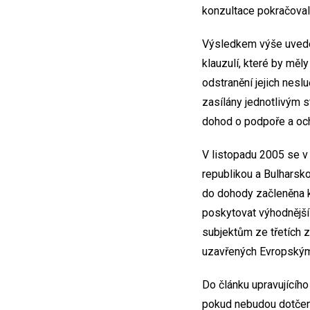
konzultace pokračoval
Výsledkem výše uveden
klauzulí, které by mě
odstranění jejich nesl
zasílány jednotlivým s
dohod o podpoře a och
V listopadu 2005 se v
republikou a Bulharsk
do dohody začleněna k
poskytovat výhodnější
subjektům ze třetích 
uzavřených Evropským
Do článku upravujícího
pokud nebudou dotčen