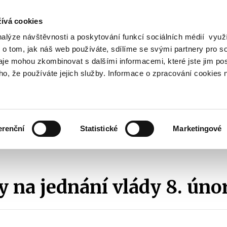
ívá cookies
nalýze návštěvnosti a poskytování funkcí sociálních médií vyu
Vyhledat
 o tom, jak náš web používáte, sdílíme se svými partnery pro so
daje mohou zkombinovat s dalšími informacemi, které jste jim pos
oho, že používáte jejich služby. Informace o zpracování cookies 
Finanční trh
Daně a účetnictví
Z
obrazit
Zobrazit
Zobrazit
ubmenu
submenu
submenu
ozpočtová
Finanční
Daně
olitika
trh
a
erenční
Statistické
Marketingové
účetnictví
nání vlády
1.čtvrtletí ´06
Materiály na jednání vlády 8. února 2006
y na jednání vlády 8. úno