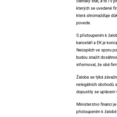
členský stát, a to i v
kterých se uvedené fir
která shromažďuje důk
povede.
S přistoupením k žalo
kanceláří a EK je kon
Neúspěch ve sporu pon
budou snažit dosáhnou
informoval, že obě fir
Žaloba se týká závažný
nelegálních obchodů s 
dopustily se uplácení 
Ministerstvo financí 
přistoupením k žalobě