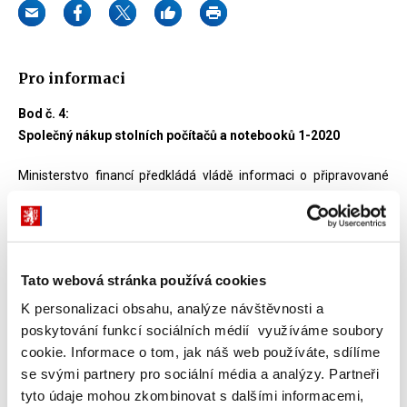
Pro informaci
Bod č. 4:
Společný nákup stolních počítačů a notebooků 1-2020
Ministerstvo financí předkládá vládě informaci o připravované
veřejné zakázce v oblasti informačních a komunikačních
technologií. Ta proběhne v rámci systému centralizovaného
zadávání veřejných zakázek. Předmětem veřejné zakázky je
pořízení stolních počítačů, notebooků, monitorů a dalšího
Tato webová stránka používá cookies
souvisejícího příslušenství. Do společného nákupu se zapojily
resorty Ministerstva financí, Ministerstva kultury, Ministerstva
K personalizaci obsahu, analýze návštěvnosti a
školství, mládeže a tělovýchovy, Ministerstva zdravotnictví,
poskytování funkcí sociálních médií využíváme soubory
Ministerstva pro místní rozvoj, Ministerstva práce a sociálních
cookie. Informace o tom, jak náš web používáte, sdílíme
věcí a Českého úřadu zeměměřického a katastrálního a více než
se svými partnery pro sociální média a analýzy. Partneři
90 subjektů územních samosprávných celků.
tyto údaje mohou zkombinovat s dalšími informacemi,