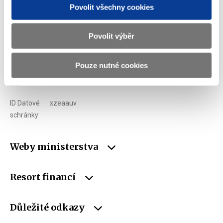
Adresa
Letenská 15, 118 10 Praha
Povolit všechny cookies
Telefon
+420 257 041 111
Povolit výběr
E-mail
podatelna@mf.gov.cz
IČO
00006947
Pouze nutné cookies
DIČ
CZ00006947
ID Datové
xzeaauv
schránky
Weby ministerstva
Resort financí
Důležité odkazy