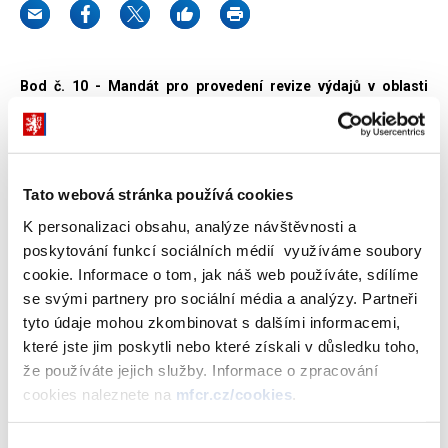
Bod č. 10 - Mandát pro provedení revize výdajů v oblasti
regionální politiky
Ministerstvo financí ve spolupráci s Ministerstvem pro místní
rozvoj předkládá vládě k projednání v pořadí již třetí materiál z
Tato webová stránka používá cookies
projektů revize výdajů. Materiál stanovuje několik konkrétních cílů
K personalizaci obsahu, analýze návštěvnosti a
revize, časový rámec realizace mezi lednem a červnem 2025 a
poskytování funkcí sociálních médií využíváme soubory
předmět prací.
cookie. Informace o tom, jak náš web používáte, sdílíme
Cílem revize bude zmapovat zejména národní dotační programy
se svými partnery pro sociální média a analýzy. Partneři
v oblasti regionálního rozvoje a pro úplnost budou v popisné části
tyto údaje mohou zkombinovat s dalšími informacemi,
kvantifikovány i evropské dotační programy, případně finanční
které jste jim poskytli nebo které získali v důsledku toho,
nástroje. Zatímco evropské zdroje jsou analyzovány průběžně a
že používáte jejich služby. Informace o zpracování
podrobně, a nebudou proto primárním předmětem této analýzy,
cookies naleznete na
mfcr.cz/cookies
.
hlavním cílem bude analyzovat národní dotace do regionální
politiky, jejich zamýšlené a dosahované výsledky, efektivitu a