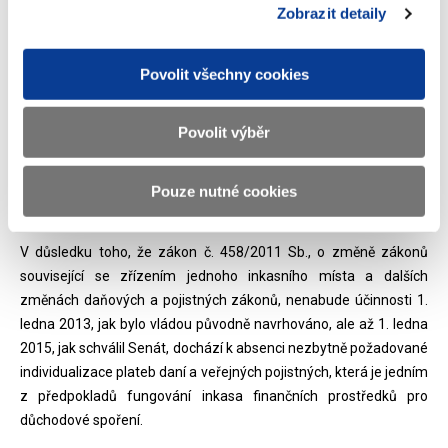
Zobrazit detaily
Bod č. 3:
Návrh zákona o pojistném na důchodové spoření a návrh
Povolit všechny cookies
zákona o změně zákonů v souvislosti s přijetím zákona o
pojistném na důchodové spoření
Povolit výběr
Ministerstvo financí předkládá vládě návrh zákona o pojistném
na důchodové spoření a návrh zákona o změně zákonů v
Pouze nutné cookies
souvislosti s přijetím zákona o pojistném na důchodové spoření.
V důsledku toho, že zákon č. 458/2011 Sb., o změně zákonů
související se zřízením jednoho inkasního místa a dalších
změnách daňových a pojistných zákonů, nenabude účinnosti 1.
ledna 2013, jak bylo vládou původně navrhováno, ale až 1. ledna
2015, jak schválil Senát, dochází k absenci nezbytně požadované
individualizace plateb daní a veřejných pojistných, která je jedním
z předpokladů fungování inkasa finančních prostředků pro
důchodové spoření.