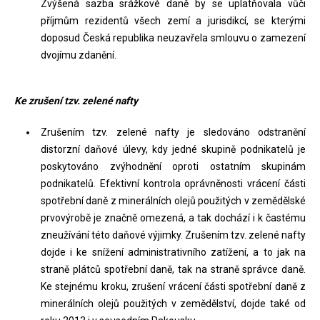
Zvýšená sazba srážkové daně by se uplatňovala vůči
příjmům rezidentů všech zemí a jurisdikcí, se kterými
doposud Česká republika neuzavřela smlouvu o zamezení
dvojímu zdanění.
Ke zrušení tzv. zelené nafty
Zrušením tzv. zelené nafty je sledováno odstranění
distorzní daňové úlevy, kdy jedné skupině podnikatelů je
poskytováno zvýhodnění oproti ostatním skupinám
podnikatelů. Efektivní kontrola oprávněnosti vrácení části
spotřební daně z minerálních olejů použitých v zemědělské
prvovýrobě je značně omezená, a tak dochází i k častému
zneužívání této daňové výjimky. Zrušením tzv. zelené nafty
dojde i ke snížení administrativního zatížení, a to jak na
straně plátců spotřební daně, tak na straně správce daně.
Ke stejnému kroku, zrušení vrácení části spotřební daně z
minerálních olejů použitých v zemědělství, dojde také od