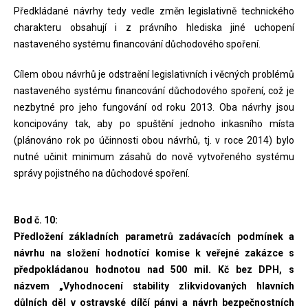
Předkládané návrhy tedy vedle změn legislativně technického
charakteru obsahují i z právního hlediska jiné uchopení
nastaveného systému financování důchodového spoření.
Cílem obou návrhů je odstraění legislativních i věcných problémů
nastaveného systému financování důchodového spoření, což je
nezbytné pro jeho fungování od roku 2013. Oba návrhy jsou
koncipovány tak, aby po spuštění jednoho inkasního místa
(plánováno rok po účinnosti obou návrhů, tj. v roce 2014) bylo
nutné učinit minimum zásahů do nově vytvořeného systému
správy pojistného na důchodové spoření.
Bod č. 10:
Předložení základních parametrů zadávacích podmínek a
návrhu na složení hodnotící komise k veřejné zakázce s
předpokládanou hodnotou nad 500 mil. Kč bez DPH, s
názvem „Vyhodnocení stability zlikvidovaných hlavních
důlních děl v ostravské dílčí pánvi a návrh bezpečnostních