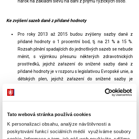
nárok na základní slevu na dani z příjmů fyzických osob.
Ke zvýšení sazeb daně z přidané hodnoty
Pro roky 2013 až 2015 budou zvýšeny sazby daně z
přidané hodnoty o 1 procentní bod, tj. na 21 % a 15 %.
Rozsah plnění spadajících do jednotlivých sazeb se nebude
měnit, s výjimkou přesunu některých zdravotnických
prostředků, jejichž zařazení do snížené sazby daně z
přidané hodnoty je v rozporu s legislativou Evropské unie, a
dětských plen, jejichž zařazení do snížené sazby je
předmětem sporu mezi Českou republikou a Evropskou
unií. Rozpočtové určení daně z přidané hodnoty bude
upraveno tak, aby celý výnos ze zvýšení daně plynul do
státního rozpočtu.
Tato webová stránka používá cookies
K personalizaci obsahu, analýze návštěvnosti a
Ke zrušení stropů u pojistného na veřejné zdravotní pojištění
poskytování funkcí sociálních médií využíváme soubory
cookie. Informace o tom, jak náš web používáte, sdílíme