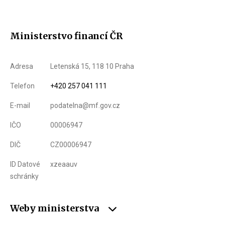
Ministerstvo financí ČR
Adresa
Letenská 15, 118 10 Praha
Telefon
+420 257 041 111
E-mail
podatelna@mf.gov.cz
IČO
00006947
DIČ
CZ00006947
ID Datové
xzeaauv
schránky
Weby ministerstva