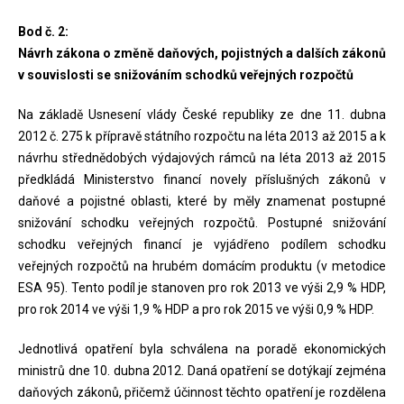
Bod č. 2:
Návrh zákona o změně daňových, pojistných a dalších zákonů
v souvislosti se snižováním schodků veřejných rozpočtů
Na základě Usnesení vlády České republiky ze dne 11. dubna
2012 č. 275 k přípravě státního rozpočtu na léta 2013 až 2015 a k
návrhu střednědobých výdajových rámců na léta 2013 až 2015
předkládá Ministerstvo financí novely příslušných zákonů v
daňové a pojistné oblasti, které by měly znamenat postupné
snižování schodku veřejných rozpočtů. Postupné snižování
schodku veřejných financí je vyjádřeno podílem schodku
veřejných rozpočtů na hrubém domácím produktu (v metodice
ESA 95). Tento podíl je stanoven pro rok 2013 ve výši 2,9 % HDP,
pro rok 2014 ve výši 1,9 % HDP a pro rok 2015 ve výši 0,9 % HDP.
Jednotlivá opatření byla schválena na poradě ekonomických
ministrů dne 10. dubna 2012. Daná opatření se dotýkají zejména
daňových zákonů, přičemž účinnost těchto opatření je rozdělena