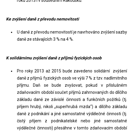
roku 2013 i v sousedním Rakousku.
Ke zvýšení daně z převodu nemovitosti
U daně z převodu nemovitostí je navrhováno zvýšení sazby
daně ze stávajících 3 % na 4 %.
K solidárnímu zvýšení daně z příjmů fyzických osob
Pro roky 2013 až 2015 bude zavedeno solidární zvýšení
daně z příjmů fyzických osob ve výši 7 % z tzv. nadlimitního
příjmu. Daň se bude zvyšovat, pokud v příslušném
zdaňovacím období součet příjmů zahrnovaných do dílčího
základu daně ze závislé činnosti a funkčních požitků (tj.
příjem hrubý, nikoli „superhrubá mzda“) a dílčího základu
daně z podnikání a jiné samostatné výdělečné činnosti (tj.
čistý příjem z podnikatelské nebo jiné samostatné
výdělečné činnosti) přesáhne v tomto zdaňovacím období