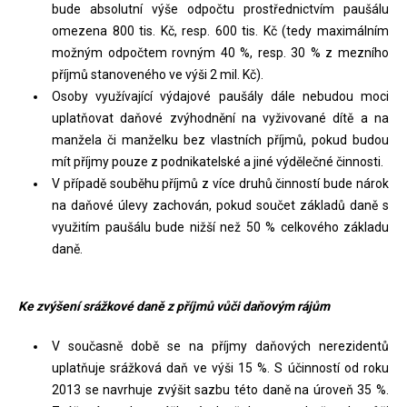
bude absolutní výše odpočtu prostřednictvím paušálu
omezena 800 tis. Kč, resp. 600 tis. Kč (tedy maximálním
možným odpočtem rovným 40 %, resp. 30 % z mezního
příjmů stanoveného ve výši 2 mil. Kč).
Osoby využívající výdajové paušály dále nebudou moci
uplatňovat daňové zvýhodnění na vyživované dítě a na
manžela či manželku bez vlastních příjmů, pokud budou
mít příjmy pouze z podnikatelské a jiné výdělečné činnosti.
V případě souběhu příjmů z více druhů činností bude nárok
na daňové úlevy zachován, pokud součet základů daně s
využitím paušálu bude nižší než 50 % celkového základu
daně.
Ke zvýšení srážkové daně z příjmů vůči daňovým rájům
V současně době se na příjmy daňových nerezidentů
uplatňuje srážková daň ve výši 15 %. S účinností od roku
2013 se navrhuje zvýšit sazbu této daně na úroveň 35 %.