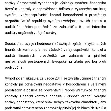
správy. Samostatně vyhodnocuje výsledky systému finančního
řízení a kontroly v odpovědnosti řídících a výkonných struktur,
systému veřejnosprávních kontrol hospodaření s prostředky
rozpočtu České republiky, systému veřejnosprávních kontrol a
auditů finančních prostředků ze zahraničí a činnost interního
auditu v orgánech veřejné správy.
Součástí zprávy je i hodnocení závažných zjištění z vykonaných
finančních kontrol, přehled výsledků veřejnosprávních kontrol a
auditů finančních prostředků ze zahraničí a přehled
nesrovnalostí postoupených Evropskému úřadu pro boj proti
podvodům.
Vyhodnocení ukazuje, že v roce 2011 se zvýšila účinnost finanční
kontroly při odhalování nedostatků v hospodaření s veřejnými
prostředky a posílila se preventivní i represivní funkce finanční
kontroly. Finanční kontrola odhalila v činnosti orgánů veřejné
správy nedostatky, které však nebyly takového charakteru, aby
podstatně ohrozily nebo znemožnily plnění jejich hlavních úkolů a