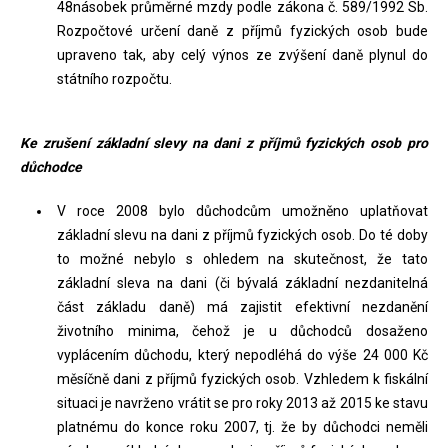
48násobek průměrné mzdy podle zákona č. 589/1992 Sb.
Rozpočtové určení daně z příjmů fyzických osob bude
upraveno tak, aby celý výnos ze zvýšení daně plynul do
státního rozpočtu.
Ke zrušení základní slevy na dani z příjmů fyzických osob pro
důchodce
V roce 2008 bylo důchodcům umožněno uplatňovat
základní slevu na dani z příjmů fyzických osob. Do té doby
to možné nebylo s ohledem na skutečnost, že tato
základní sleva na dani (či bývalá základní nezdanitelná
část základu daně) má zajistit efektivní nezdanění
životního minima, čehož je u důchodců dosaženo
vyplácením důchodu, který nepodléhá do výše 24 000 Kč
měsíčně dani z příjmů fyzických osob. Vzhledem k fiskální
situaci je navrženo vrátit se pro roky 2013 až 2015 ke stavu
platnému do konce roku 2007, tj. že by důchodci neměli