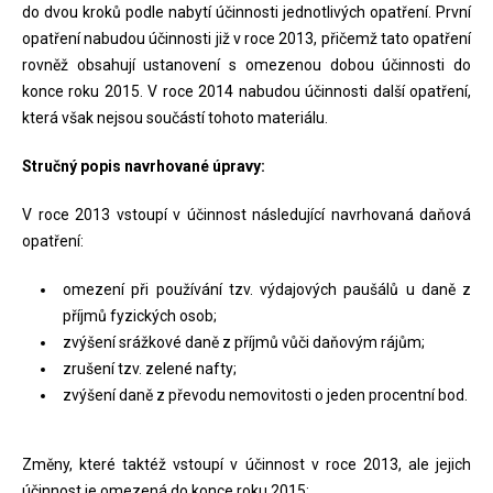
do dvou kroků podle nabytí účinnosti jednotlivých opatření. První
opatření nabudou účinnosti již v roce 2013, přičemž tato opatření
rovněž obsahují ustanovení s omezenou dobou účinnosti do
konce roku 2015. V roce 2014 nabudou účinnosti další opatření,
která však nejsou součástí tohoto materiálu.
Stručný popis navrhované úpravy:
V roce 2013 vstoupí v účinnost následující navrhovaná daňová
opatření:
omezení při používání tzv. výdajových paušálů u daně z
příjmů fyzických osob;
zvýšení srážkové daně z příjmů vůči daňovým rájům;
zrušení tzv. zelené nafty;
zvýšení daně z převodu nemovitosti o jeden procentní bod.
Změny, které taktéž vstoupí v účinnost v roce 2013, ale jejich
účinnost je omezená do konce roku 2015: