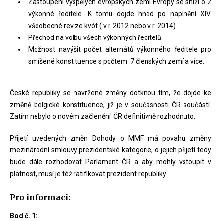
Zastoupení vyspělých evropských zemí Evropy se sníží o 2
výkonné ředitele. K tomu dojde hned po naplnění XIV.
všeobecné revize kvót ( v r. 2012 nebo v r. 2014).
Přechod na volbu všech výkonných ředitelů.
Možnost navýšit počet alternátů výkonného ředitele pro
smíšené konstituence s počtem 7 členských zemí a více.
České republiky se navržené změny dotknou tím, že dojde ke
změně belgické konstituence, již je v současnosti ČR součástí.
Zatím nebylo o novém začlenění ČR definitivně rozhodnuto.
Přijetí uvedených změn Dohody o MMF má povahu změny
mezinárodní smlouvy prezidentské kategorie, o jejich přijetí tedy
bude dále rozhodovat Parlament ČR a aby mohly vstoupit v
platnost, musí je též ratifikovat prezident republiky.
Pro informaci:
Bod č. 1: