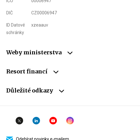
IČO
00006947
DIČ
CZ00006947
ID Datové
xzeaauv
schránky
Weby ministerstva
Resort financí
Důležité odkazy
Odebírat novinky e-mailem