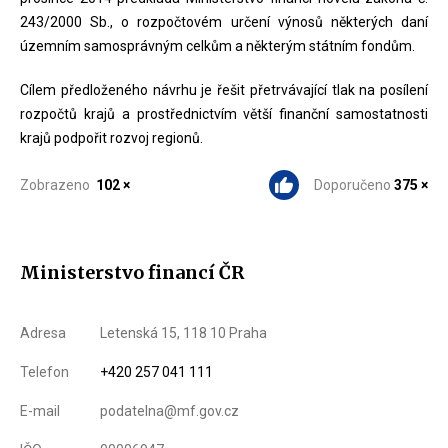
243/2000 Sb., o rozpočtovém určení výnosů některých daní
územním samosprávným celkům a některým státním fondům.
Cílem předloženého návrhu je řešit přetrvávající tlak na posílení
rozpočtů krajů a prostřednictvím větší finanční samostatnosti
krajů podpořit rozvoj regionů.
Zobrazeno
102 ×
Doporučeno
375 ×
Ministerstvo financí ČR
Adresa
Letenská 15, 118 10 Praha
Telefon
+420 257 041 111
E-mail
podatelna@mf.gov.cz