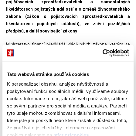
pojišťovacích zprostředkovatelích a samostatných
likvidátorech pojistných událostí a o změně živnostenského
zákona (zákon o pojišťovacích zprostředkovatelích a
likvidátorech pojistných událostí), ve znění pozdějších
předpisů, a další související zákony
Ministerstvo financí předkládá vládě návrh zákona, kterým se
mění zákon č. 38/2004 Sb., o pojišťovacích zprostředkovatelích a
samostatných likvidátorech pojistných událostí a o změně
živnostenského zákona (zákon o pojišťovacích
zprostředkovatelích a likvidátorech pojistných událostí), ve znění
Tato webová stránka používá cookies
pozdějších předpisů, a další související zákony.
K personalizaci obsahu, analýze návštěvnosti a
poskytování funkcí sociálních médií využíváme soubory
Novela zákona zapracovává některé evropské směrnice, z větší
cookie. Informace o tom, jak náš web používáte, sdílíme
části však představuje národní úpravu, soustřeďující se na řešení
se svými partnery pro sociální média a analýzy. Partneři
závažných tuzemských problémů v oblasti distribuce pojištění.
tyto údaje mohou zkombinovat s dalšími informacemi,
které jste jim poskytli nebo které získali v důsledku toho,
že používáte jejich služby. Informace o zpracování
Bod č. 4:
cookies naleznete na
mfcr.cz/cookies
.