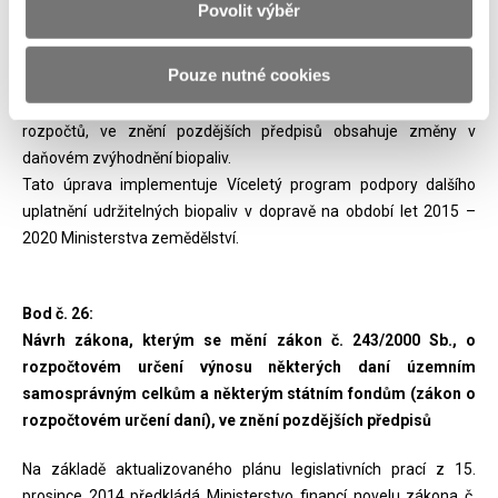
pozdějších předpisů
Povolit výběr
Vládě je předkládán návrh zákona, kterým se mění zákon č.
Pouze nutné cookies
353/2003 Sb., o spotřebních daních, ve znění pozdějších
předpisů, a zákon č. 261/2007 Sb., o stabilizaci veřejných
rozpočtů, ve znění pozdějších předpisů obsahuje změny v
daňovém zvýhodnění biopaliv.
Tato úprava implementuje Víceletý program podpory dalšího
uplatnění udržitelných biopaliv v dopravě na období let 2015 –
2020 Ministerstva zemědělství.
Bod č. 26:
Návrh zákona, kterým se mění zákon č. 243/2000 Sb., o
rozpočtovém určení výnosu některých daní územním
samosprávným celkům a některým státním fondům (zákon o
rozpočtovém určení daní), ve znění pozdějších předpisů
Na základě aktualizovaného plánu legislativních prací z 15.
prosince 2014 předkládá Ministerstvo financí novelu zákona č.